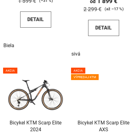
1 899 €
1 599 €
v
(–31 %)
od
2 299 €
(až –17 %)
DETAIL
DETAIL
Biela
sivá
AKCIA
AKCIA
VÝPREDAJ KTM
Bicykel KTM Scarp Elite
Bicykel KTM Scarp Elite
2024
AXS