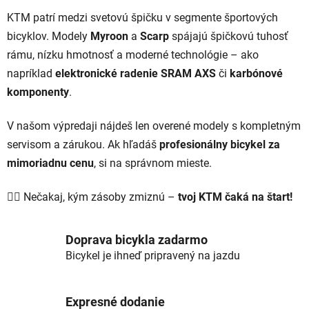
l
KTM patrí medzi svetovú špičku v segmente športových
á
bicyklov. Modely
Myroon
a
Scarp
spájajú špičkovú tuhosť
d
rámu, nízku hmotnosť a moderné technológie – ako
a
c
napríklad
elektronické radenie SRAM AXS
či
karbónové
i
komponenty
.
e
p
V našom výpredaji nájdeš len overené modely s kompletným
r
servisom a zárukou. Ak hľadáš
profesionálny bicykel za
v
k
mimoriadnu cenu
, si na správnom mieste.
y
v
🚴‍♂️ Nečakaj, kým zásoby zmiznú –
tvoj KTM čaká na štart!
ý
p
i
Doprava bicykla zadarmo
s
Bicykel je ihneď pripravený na jazdu
u
Expresné dodanie