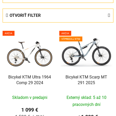
d
e
OTVORIŤ FILTER
n
i
V
e
AKCIA
AKCIA
ý
p
VÝPREDAJ KTM
p
r
i
o
s
d
p
u
r
k
o
Bicykel KTM Ultra 1964
Bicykel KTM Scarp MT
t
Comp 29 2024
291 2025
d
o
u
v
k
Skladom v predajni
Externý sklad: 5 až 10
t
pracovných dní
1 099 €
o