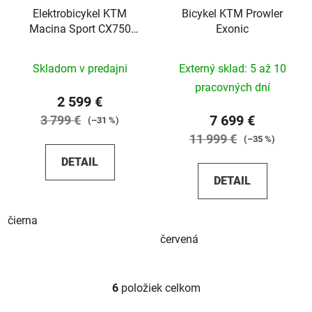
Elektrobicykel KTM
Bicykel KTM Prowler
Macina Sport CX750
Exonic
LTD64 2024
Skladom v predajni
Externý sklad: 5 až 10
pracovných dní
2 599 €
7 699 €
3 799 €
(–31 %)
11 999 €
(–35 %)
DETAIL
DETAIL
čierna
červená
6
položiek celkom
O
v