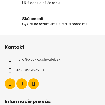
Už žiadne dlhé čakanie
Skúsenosti
Cyklistike rozumieme a radi ti poradíme
Z
á
Kontakt
p
ä
hello
@
bicykle.schwabik.sk
t
i
+421951424913
e
Informácie pre vás