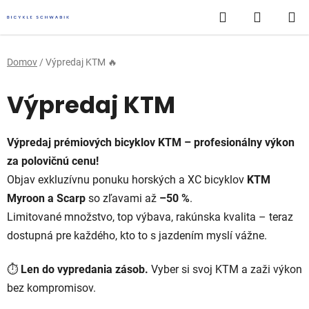
Prejsť
Hľadať
NÁKUP
na
obsah
KOŠÍK
Domov
/
Výpredaj KTM 🔥
Výpredaj KTM
Výpredaj prémiových bicyklov KTM – profesionálny výkon
za polovičnú cenu!
Objav exkluzívnu ponuku horských a XC bicyklov
KTM
Myroon a Scarp
so zľavami až
–50 %
.
Limitované množstvo, top výbava, rakúnska kvalita – teraz
dostupná pre každého, kto to s jazdením myslí vážne.
⏱️
Len do vypredania zásob.
Vyber si svoj KTM a zaži výkon
bez kompromisov.