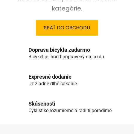
kategórie.
SPÄŤ DO OBCHODU
Doprava bicykla zadarmo
Bicykel je ihneď pripravený na jazdu
Expresné dodanie
Už žiadne dlhé čakanie
Skúsenosti
Cyklistike rozumieme a radi ti poradíme
Z