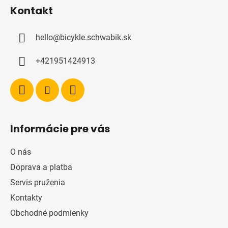
á
Kontakt
p
ä
hello
@
bicykle.schwabik.sk
t
i
+421951424913
e
Informácie pre vás
O nás
Doprava a platba
Servis pruženia
Kontakty
Obchodné podmienky