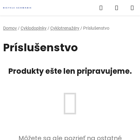
Prejsť
Hľadať
NÁKUP
na
obsah
KOŠÍK
Domov
/
Cyklodoplnky
/
Cyklotrenažéry
/
Príslušenstvo
Príslušenstvo
Produkty ešte len pripravujeme.
Môžete sa ale pozrieť na ostatné