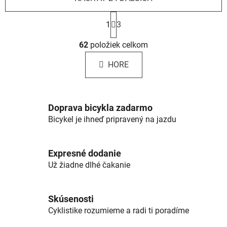
S
t
1
3
r
O
á
62
položiek celkom
v
n
l
k
HORE
á
o
d
v
a
a
c
n
Doprava bicykla zadarmo
i
i
Bicykel je ihneď pripravený na jazdu
e
e
p
r
Expresné dodanie
v
Už žiadne dlhé čakanie
k
y
v
Skúsenosti
ý
Cyklistike rozumieme a radi ti poradíme
p
i