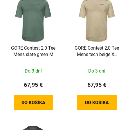
ý
p
p
r
i
o
s
d
p
u
r
k
o
GORE Contest 2,0 Tee
GORE Contest 2,0 Tee
t
Mens slate green M
Mens tech beige XL
d
o
u
v
k
Do 3 dní
Do 3 dní
t
67,95 €
67,95 €
o
v
DO KOŠÍKA
DO KOŠÍKA