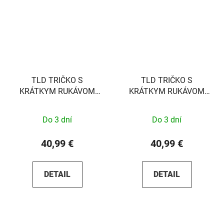
TLD TRIČKO S
TLD TRIČKO S
KRÁTKYM RUKÁVOM
KRÁTKYM RUKÁVOM
BOXED OUT BLACK S
PAINT SHOP CARBON S
Do 3 dní
Do 3 dní
40,99 €
40,99 €
DETAIL
DETAIL