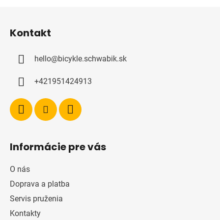
s
Z
u
á
Kontakt
p
ä
hello
@
bicykle.schwabik.sk
t
i
+421951424913
e
Informácie pre vás
O nás
Doprava a platba
Servis pruženia
Kontakty