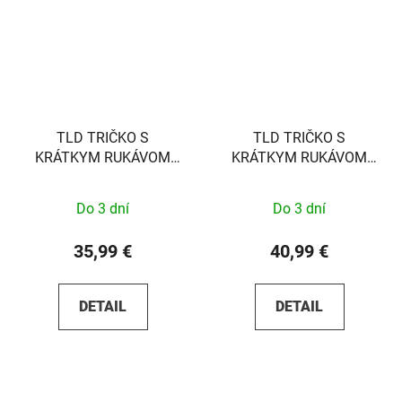
TLD TRIČKO S
TLD TRIČKO S
KRÁTKYM RUKÁVOM
KRÁTKYM RUKÁVOM
FADE OUT CARBON S
TORCHED VINTAGE
WHITE S
Do 3 dní
Do 3 dní
35,99 €
40,99 €
DETAIL
DETAIL