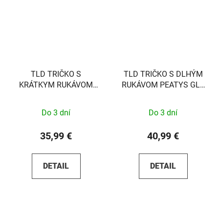
TLD TRIČKO S
TLD TRIČKO S DLHÝM
KRÁTKYM RUKÁVOM
RUKÁVOM PEATYS GLO
BADGE WHITE S
YELLOW S
Do 3 dní
Do 3 dní
35,99 €
40,99 €
DETAIL
DETAIL