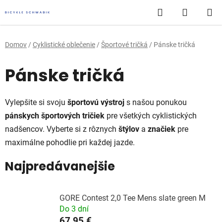
Prejsť
Hľadať
NÁKUP
na
obsah
KOŠÍK
Domov
/
Cyklistické oblečenie
/
Športové tričká
/
Pánske tričká
Pánske tričká
Vylepšite si svoju
športovú
výstroj
s našou ponukou
pánskych športových tričiek
pre všetkých cyklistických
nadšencov. Vyberte si z rôznych
štýlov
a
značiek
pre
maximálne pohodlie pri každej jazde.
Najpredávanejšie
GORE Contest 2,0 Tee Mens slate green M
Do 3 dní
67,95 €