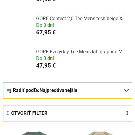
GORE Contest 2,0 Tee Mens tech beige XL
Do 3 dní
67,95 €
GORE Everyday Tee Mens lab graphite M
Do 3 dní
47,95 €
R
Radiť podľa:
Najpredávanejšie
a
d
e
OTVORIŤ FILTER
n
i
V
e