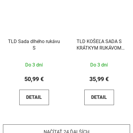
TLD Sada dlhého rukávu
TLD KOŠEĽA SADA S
S
KRÁTKYM RUKÁVOM
ODZNAK ČIERNA S
Do 3 dní
Do 3 dní
50,99 €
35,99 €
DETAIL
DETAIL
NAČÍTAŤ 24 ĎALŠÍCH