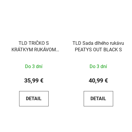
TLD TRIČKO S
TLD Sada dlhého rukávu
KRÁTKYM RUKÁVOM
PEATYS OUT BLACK S
FADE OUT VINTAGE
WHITE S
Do 3 dní
Do 3 dní
35,99 €
40,99 €
DETAIL
DETAIL