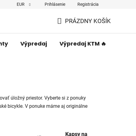
EUR
Prihlásenie
Registrácia
PRÁZDNY KOŠÍK
NÁKUPNÝ
KOŠÍK
nty
Výpredaj
Výpredaj KTM 🔥
Predá
ovať úložný priestor. Vyberte si z ponuky
rské bicykle. V ponuke máme aj originálne
Kapsy na