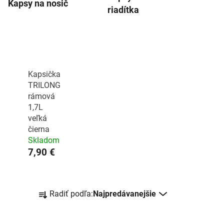
Kapsy na nosič
riadítka
Kapsička
TRILONG
rámová
1,7L
veľká
čierna
Skladom
7,90 €
R
Radiť podľa:
Najpredávanejšie
a
d