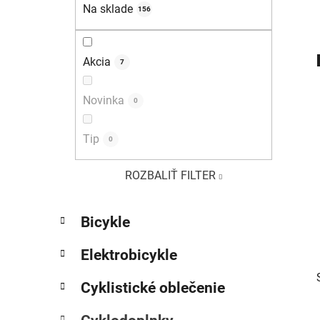
e
Na sklade
156
l
Akcia
7
Novinka
0
Tip
0
ROZBALIŤ FILTER
K
Preskočiť
Bicykle
a
kategórie
t
Elektrobicykle
e
g
Cyklistické oblečenie
ó
r