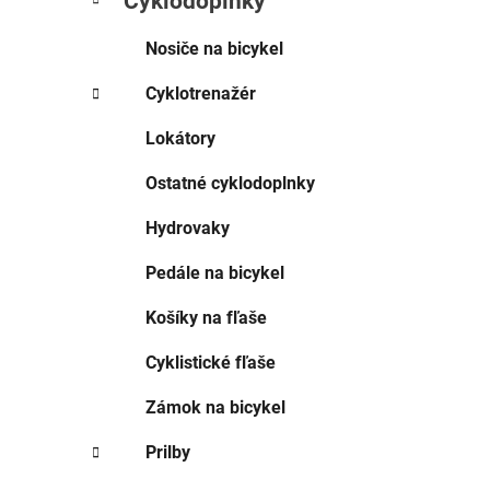
Cyklodoplnky
i
e
Nosiče na bicykel
Cyklotrenažér
Lokátory
Ostatné cyklodoplnky
Hydrovaky
Pedále na bicykel
Košíky na fľaše
Cyklistické fľaše
Zámok na bicykel
Prilby