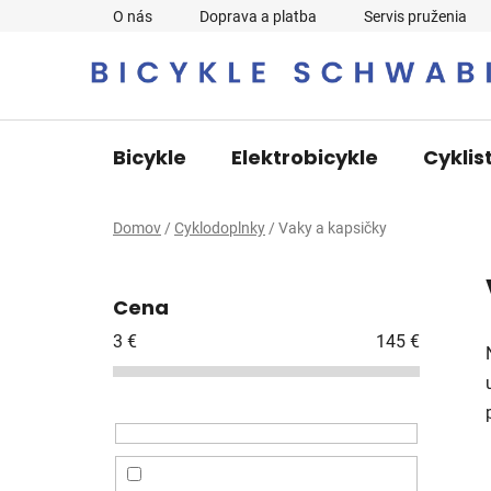
Prejsť
O nás
Doprava a platba
Servis pruženia
na
obsah
Bicykle
Elektrobicykle
Cyklis
Domov
/
Cyklodoplnky
/
Vaky a kapsičky
B
o
Cena
č
n
3
€
145
€
ý
p
a
n