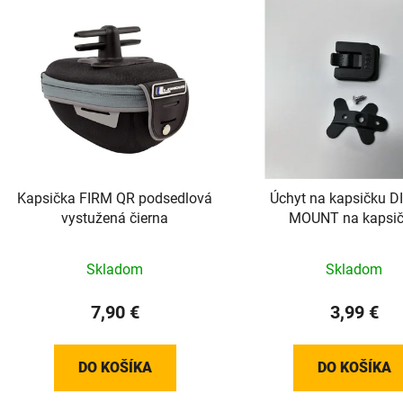
V
ý
p
i
s
p
r
o
d
Kapsička FIRM QR podsedlová
Úchyt na kapsičku 
u
vystužená čierna
MOUNT na kapsi
k
t
Skladom
Skladom
o
v
7,90 €
3,99 €
DO KOŠÍKA
DO KOŠÍKA