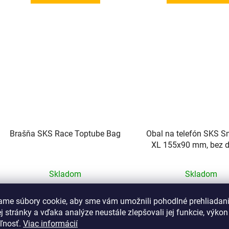
Brašňa SKS Race Toptube Bag
Obal na telefón SKS S
XL 155x90 mm, bez d
Skladom
Skladom
36,90 €
10,90 €
ame súbory cookie, aby sme vám umožnili pohodlné prehliadan
 stránky a vďaka analýze neustále zlepšovali jej funkcie, výkon
eľnosť.
Viac informácií