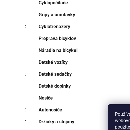
Cyklopočítače
Gripy a omotávky
Cyklotrenažéry
Preprava bicyklov
Náradie na bicykel
Detské vozíky
Detské sedačky
Detské doplnky
Nosiče
Autonosiče
Použív
webovej
Držiaky a stojany
použit