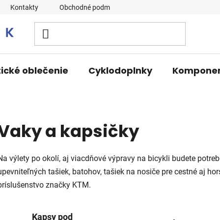
Kontakty
Obchodné podmienky
tické oblečenie
Cyklodoplnky
Kompone
Vaky a kapsičky
Na výlety po okolí, aj viacdňové výpravy na bicykli budete potreb
upevniteľných tašiek, batohov, tašiek na nosiče pre cestné aj ho
príslušenstvo značky KTM.
Kapsy pod