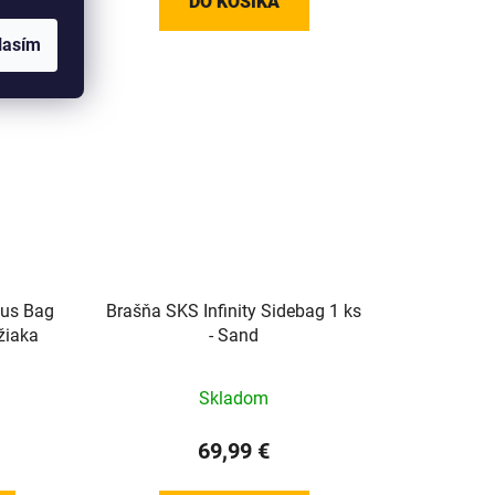
DO KOŠÍKA
lasím
lus Bag
Brašňa SKS Infinity Sidebag 1 ks
žiaka
- Sand
Skladom
69,99 €