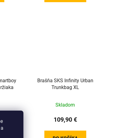
martboy
Brašňa SKS Infinity Urban
ržiaka
Trunkbag XL
Skladom
109,90 €
ie
 a