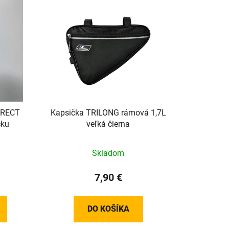
e
n
i
e
p
r
o
d
u
DIRECT
Kapsička TRILONG rámová 1,7L
k
čku
veľká čierna
t
o
Skladom
v
7,90 €
DO KOŠÍKA