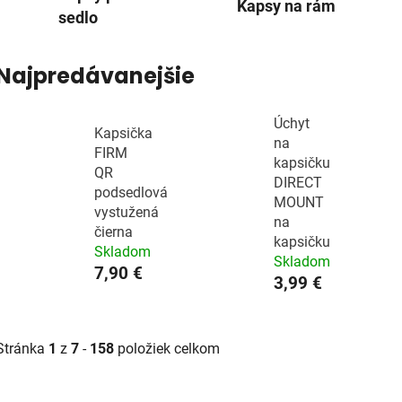
Kapsy na rám
sedlo
Najpredávanejšie
Úchyt
Kapsička
na
FIRM
kapsičku
QR
DIRECT
podsedlová
MOUNT
vystužená
na
čierna
kapsičku
Skladom
Skladom
7,90 €
3,99 €
Stránka
1
z
7
-
158
položiek celkom