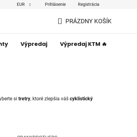
EUR
Prihlásenie
Registrácia
PRÁZDNY KOŠÍK
NÁKUPNÝ
KOŠÍK
nty
Výpredaj
Výpredaj KTM 🔥
Predá
yberte si
tretry
, ktoré zlepšia váš
cyklistický