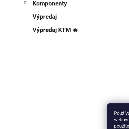
Komponenty
Výpredaj
Výpredaj KTM 🔥
Použív
webovej
použit