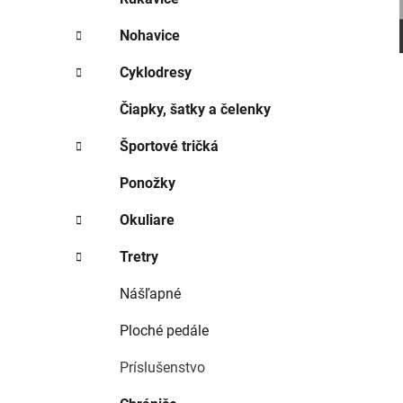
i
e
Nohavice
Cyklodresy
Čiapky, šatky a čelenky
Športové tričká
Ponožky
Okuliare
Tretry
Nášľapné
Ploché pedále
Príslušenstvo