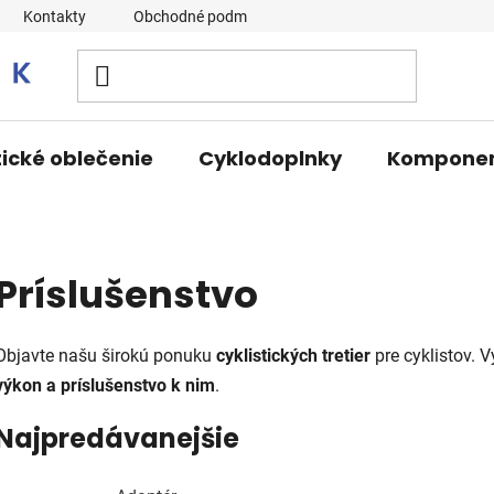
Kontakty
Obchodné podmienky
tické oblečenie
Cyklodoplnky
Kompone
Príslušenstvo
Objavte našu širokú ponuku
cyklistických
tretier
pre cyklistov. V
výkon a príslušenstvo k nim
.
Najpredávanejšie