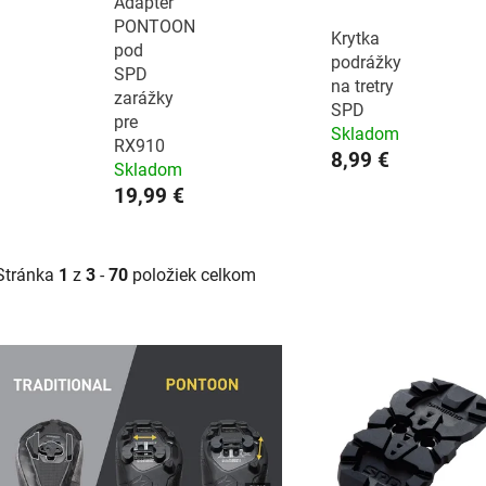
Adaptér
PONTOON
Krytka
pod
podrážky
SPD
na tretry
zarážky
SPD
pre
Skladom
RX910
8,99 €
Skladom
19,99 €
Stránka
1
z
3
-
70
položiek celkom
V
ý
p
i
s
p