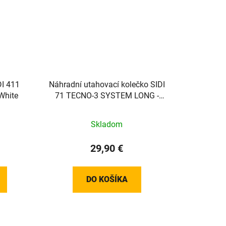
DI 411
Náhradní utahovací kolečko SIDI
White
71 TECNO-3 SYSTEM LONG -
White
Skladom
29,90 €
DO KOŠÍKA