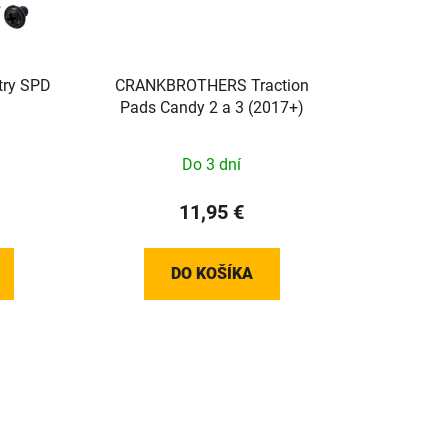
o
d
u
etry SPD
CRANKBROTHERS Traction
k
Pads Candy 2 a 3 (2017+)
t
o
Do 3 dní
v
11,95 €
DO KOŠÍKA