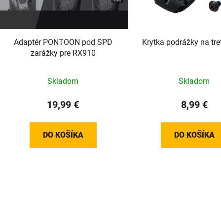
r
o
d
Adaptér PONTOON pod SPD
Krytka podrážky na tr
u
zarážky pre RX910
k
t
Skladom
Skladom
o
v
19,99 €
8,99 €
DO KOŠÍKA
DO KOŠÍKA