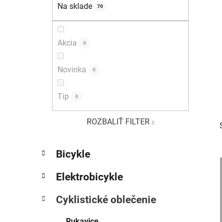
e
Na sklade
70
l
Akcia
0
Novinka
0
Tip
0
ROZBALIŤ FILTER
K
Preskočiť
Bicykle
a
kategórie
t
Elektrobicykle
e
g
Cyklistické oblečenie
ó
r
Rukavice