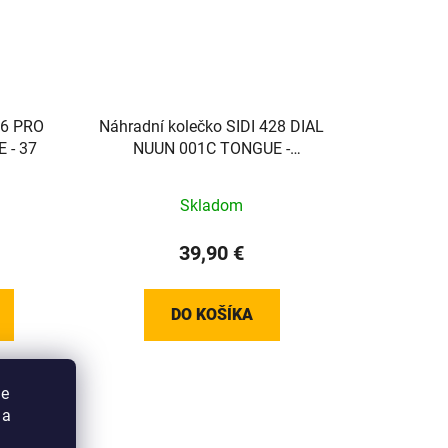
26 PRO
Náhradní kolečko SIDI 428 DIAL
 - 37
NUUN 001C TONGUE -
Black/Black
Skladom
39,90 €
DO KOŠÍKA
ie
 a