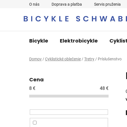
Prejsť
O nás
Doprava a platba
Servis pruženia
na
obsah
Bicykle
Elektrobicykle
Cyklis
Domov
/
Cyklistické oblečenie
/
Tretry
/
Príslušenstvo
B
o
Cena
č
n
8
€
48
€
ý
p
a
n