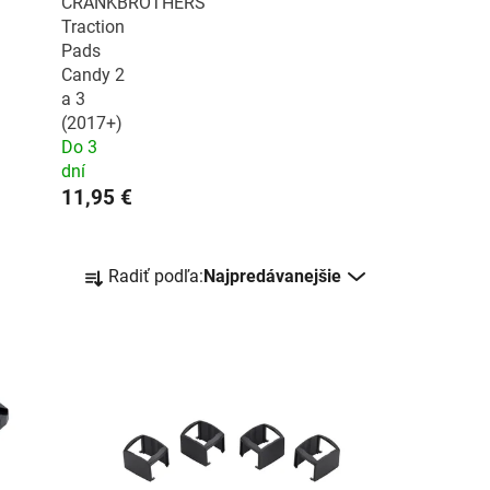
CRANKBROTHERS
Traction
Pads
Candy 2
a 3
(2017+)
Do 3
dní
11,95 €
R
Radiť podľa:
Najpredávanejšie
a
d
e
n
i
e
p
r