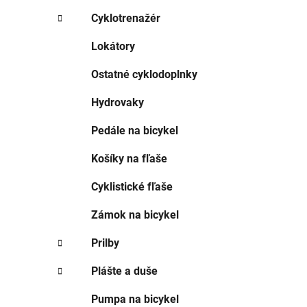
e
l
Cyklotrenažér
Lokátory
Ostatné cyklodoplnky
Hydrovaky
Pedále na bicykel
Košíky na fľaše
Cyklistické fľaše
Zámok na bicykel
Prilby
Plášte a duše
Pumpa na bicykel