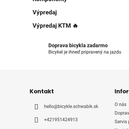
Výpredaj
Výpredaj KTM 🔥
Doprava bicykla zadarmo
Bicykel je ihneď pripravený na jazdu
Z
á
Kontakt
Info
p
ä
O nás
hello
@
bicykle.schwabik.sk
t
Doprav
i
+421951424913
Servis 
e