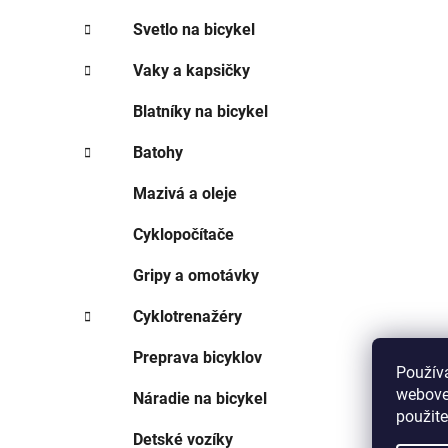
Svetlo na bicykel
Vaky a kapsičky
Blatníky na bicykel
Batohy
Mazivá a oleje
Cyklopočítače
Gripy a omotávky
Cyklotrenažéry
Preprava bicyklov
Použív
webovej
Náradie na bicykel
použit
Detské vozíky