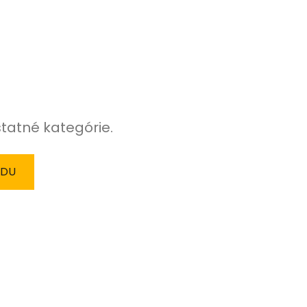
statné kategórie.
ODU