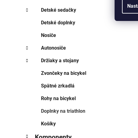
Nast
Detské sedačky
Detské doplnky
Nosiče
Autonosiče
Držiaky a stojany
Zvončeky na bicykel
Spätné zrkadlá
Rohy na bicykel
Doplnky na triathlon
Košíky
Komponenty