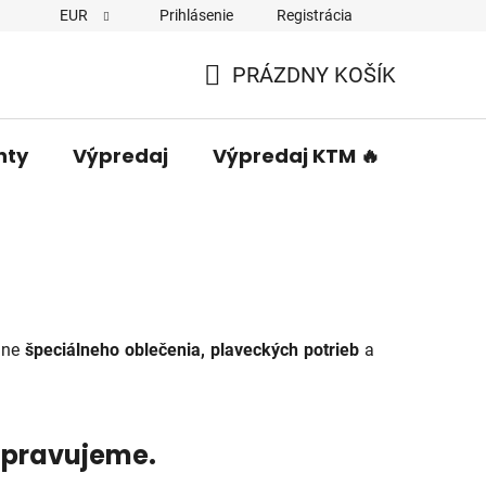
EUR
Prihlásenie
Registrácia
PRÁZDNY KOŠÍK
NÁKUPNÝ
KOŠÍK
nty
Výpredaj
Výpredaj KTM 🔥
Predá
ane
špeciálneho oblečenia, plaveckých potrieb
a
ripravujeme.