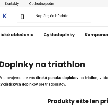
Kontakty
Obchodné podmienky
tické oblečenie
Cyklodoplnky
Kompone
Doplnky na triathlon
Pripravujeme pre vás
širokú
ponuku doplnkov
na
triatlon,
vrát
cyklistických doplnkov
pre triatlonistov.
Produkty ešte len p