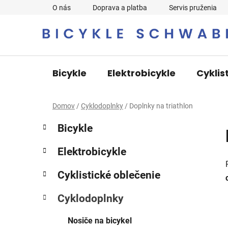
Prejsť
O nás
Doprava a platba
Servis pruženia
na
obsah
Bicykle
Elektrobicykle
Cyklis
Domov
/
Cyklodoplnky
/
Doplnky na triathlon
B
K
Preskočiť
Bicykle
a
o
kategórie
t
č
Elektrobicykle
e
n
g
ý
Cyklistické oblečenie
ó
p
r
Cyklodoplnky
i
a
e
n
Nosiče na bicykel