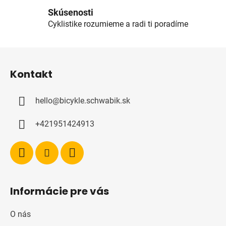
r
v
Skúsenosti
k
Cyklistike rozumieme a radi ti poradíme
y
v
Z
ý
á
p
Kontakt
p
i
s
ä
u
hello
@
bicykle.schwabik.sk
t
i
+421951424913
e
Informácie pre vás
O nás