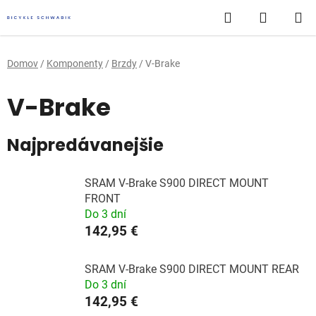
Prejsť
Hľadať
NÁKUP
na
obsah
KOŠÍK
Domov
/
Komponenty
/
Brzdy
/
V-Brake
V-Brake
Najpredávanejšie
SRAM V-Brake S900 DIRECT MOUNT
FRONT
Do 3 dní
142,95 €
SRAM V-Brake S900 DIRECT MOUNT REAR
Do 3 dní
142,95 €