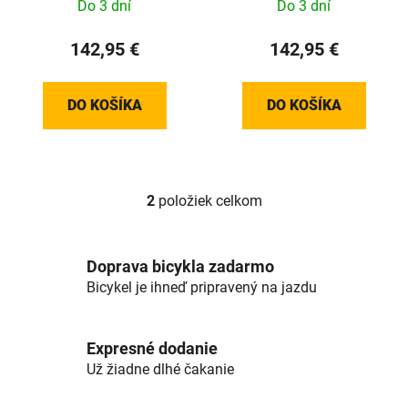
k
Do 3 dní
Do 3 dní
t
142,95 €
142,95 €
o
v
DO KOŠÍKA
DO KOŠÍKA
2
položiek celkom
O
v
l
á
Doprava bicykla zadarmo
d
Bicykel je ihneď pripravený na jazdu
a
c
i
Expresné dodanie
e
Už žiadne dlhé čakanie
p