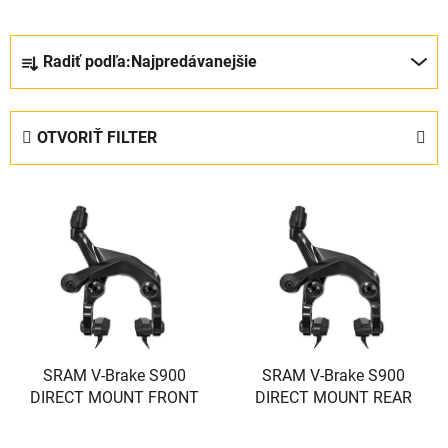
R
Radiť podľa:
Najpredávanejšie
a
d
e
OTVORIŤ FILTER
n
i
V
e
ý
p
p
r
i
o
s
d
p
u
r
k
o
SRAM V-Brake S900
SRAM V-Brake S900
t
DIRECT MOUNT FRONT
DIRECT MOUNT REAR
d
o
u
v