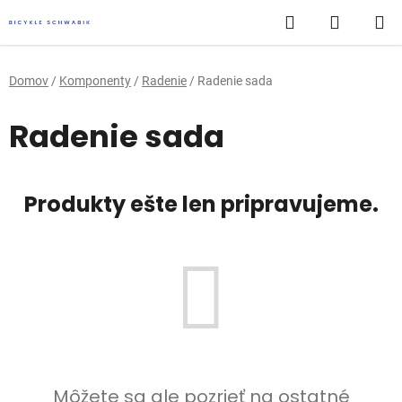
Prejsť
Hľadať
NÁKUP
na
obsah
KOŠÍK
Domov
/
Komponenty
/
Radenie
/
Radenie sada
Radenie sada
Produkty ešte len pripravujeme.
Môžete sa ale pozrieť na ostatné