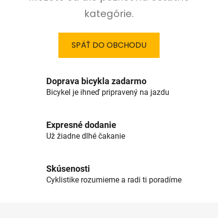
kategórie.
SPÄŤ DO OBCHODU
Doprava bicykla zadarmo
Bicykel je ihneď pripravený na jazdu
Expresné dodanie
Už žiadne dlhé čakanie
Skúsenosti
Cyklistike rozumieme a radi ti poradíme
Z