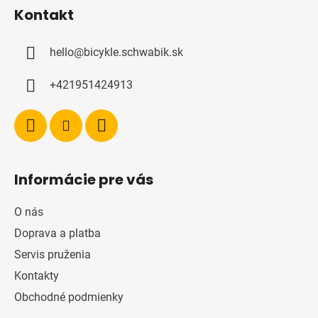
á
Kontakt
p
ä
hello
@
bicykle.schwabik.sk
t
i
+421951424913
e
Informácie pre vás
O nás
Doprava a platba
Servis pruženia
Kontakty
Obchodné podmienky