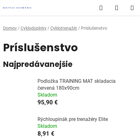
Prejsť
Hľadať
NÁKUP
na
obsah
KOŠÍK
Domov
/
Cyklodoplnky
/
Cyklotrenažér
/
Príslušenstvo
Príslušenstvo
Najpredávanejšie
Podložka TRAINING MAT skladacia
červená 180x90cm
Skladom
95,90 €
Rýchloupinák pre trenažéry Elite
Skladom
8,91 €