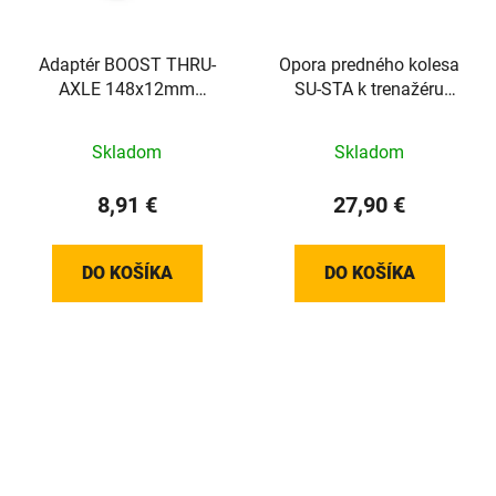
Adaptér BOOST THRU-
Opora predného kolesa
AXLE 148x12mm
SU-STA k trenažéru
(Justo2, Avanti, Rivo,
čierno/červená
Direto XR-T, Suito-T a
nastaviteľná
Skladom
Skladom
Turno)
8,91 €
27,90 €
DO KOŠÍKA
DO KOŠÍKA