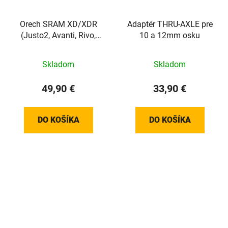
Orech SRAM XD/XDR
Adaptér THRU-AXLE pre
(Justo2, Avanti, Rivo,
10 a 12mm osku
Direto XR-T, Suito-T a
Turno)
Skladom
Skladom
49,90 €
33,90 €
DO KOŠÍKA
DO KOŠÍKA