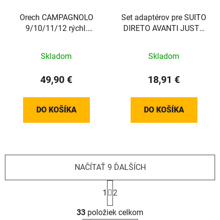
Orech CAMPAGNOLO
Set adaptérov pre SUITO
9/10/11/12 rýchl.
DIRETO AVANTI JUSTO
(Justo2, Avanti, Rivo,
RIVO
Direto XR-T, Suito-T a
Skladom
Skladom
Turno)
49,90 €
18,91 €
DO KOŠÍKA
DO KOŠÍKA
NAČÍTAŤ 9 ĎALŠÍCH
S
t
1
2
r
O
á
33
položiek celkom
v