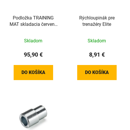
p
u
r
k
o
Podložka TRAINING
Rýchloupinák pre
t
MAT skladacia červená
trenažéry Elite
d
o
180x90cm
u
v
k
Skladom
Skladom
t
95,90 €
8,91 €
o
v
DO KOŠÍKA
DO KOŠÍKA