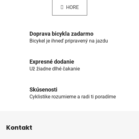
n
l
k
HORE
á
o
d
v
a
a
c
n
Doprava bicykla zadarmo
i
i
Bicykel je ihneď pripravený na jazdu
e
e
p
r
Expresné dodanie
v
Už žiadne dlhé čakanie
k
y
v
Skúsenosti
ý
Cyklistike rozumieme a radi ti poradíme
p
i
s
Z
u
á
Kontakt
p
ä