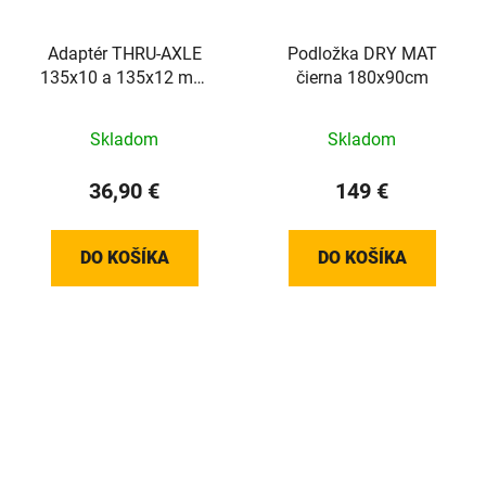
Adaptér THRU-AXLE
Podložka DRY MAT
135x10 a 135x12 mm
čierna 180x90cm
(Justo2, Avanti, Rivo,
Direto XR-T and Suito-T)
Skladom
Skladom
36,90 €
149 €
DO KOŠÍKA
DO KOŠÍKA