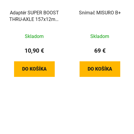
Adaptér SUPER BOOST
Snímač MISURO B+
THRU-AXLE 157x12mm
(Justo2, Avanti, Rivo,
Direto XR-T, Suito-T a
Skladom
Skladom
Turno)
10,90 €
69 €
DO KOŠÍKA
DO KOŠÍKA