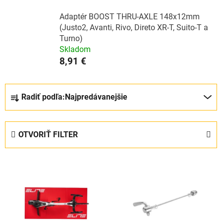
Adaptér BOOST THRU-AXLE 148x12mm
(Justo2, Avanti, Rivo, Direto XR-T, Suito-T a
Turno)
Skladom
8,91 €
R
Radiť podľa:
Najpredávanejšie
a
d
e
OTVORIŤ FILTER
n
i
V
e
ý
p
p
r
i
o
s
d