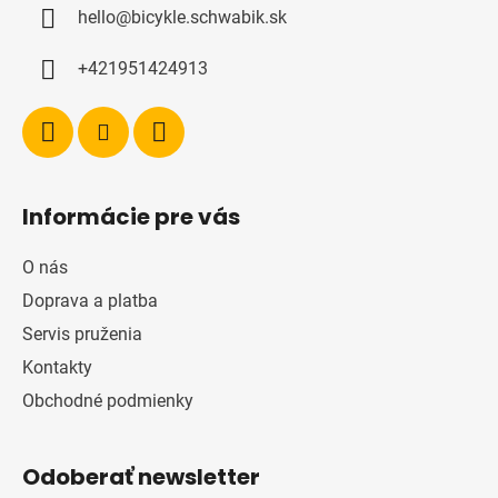
hello
@
bicykle.schwabik.sk
t
i
+421951424913
e
Informácie pre vás
O nás
Doprava a platba
Servis pruženia
Kontakty
Obchodné podmienky
Odoberať newsletter