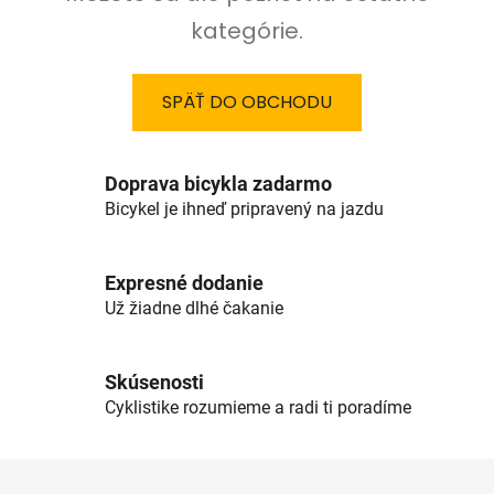
kategórie.
SPÄŤ DO OBCHODU
Doprava bicykla zadarmo
Bicykel je ihneď pripravený na jazdu
Expresné dodanie
Už žiadne dlhé čakanie
Skúsenosti
Cyklistike rozumieme a radi ti poradíme
Z