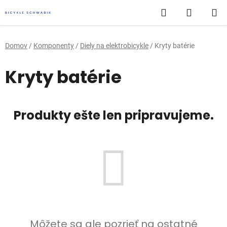
Prejsť
Hľadať
NÁKUP
na
obsah
KOŠÍK
Domov
/
Komponenty
/
Diely na elektrobicykle
/
Kryty batérie
Kryty batérie
Produkty ešte len pripravujeme.
Môžete sa ale pozrieť na ostatné