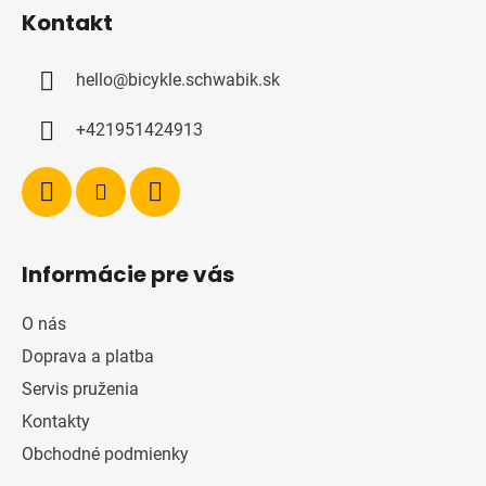
á
Kontakt
p
ä
hello
@
bicykle.schwabik.sk
t
i
+421951424913
e
Informácie pre vás
O nás
Doprava a platba
Servis pruženia
Kontakty
Obchodné podmienky