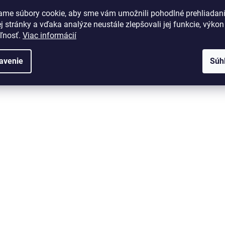
ame súbory cookie, aby sme vám umožnili pohodlné prehliadan
 stránky a vďaka analýze neustále zlepšovali jej funkcie, výkon
eľnosť.
Viac informácií
avenie
Súh