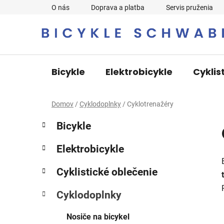
Prejsť
O nás
Doprava a platba
Servis pruženia
na
obsah
Bicykle
Elektrobicykle
Cyklis
Domov
/
Cyklodoplnky
/
Cyklotrenažéry
B
K
Preskočiť
Bicykle
a
o
kategórie
t
č
Elektrobicykle
e
n
g
ý
Cyklistické oblečenie
ó
p
r
Cyklodoplnky
i
a
e
n
Nosiče na bicykel