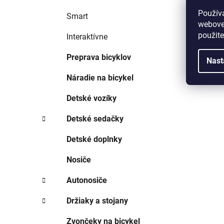
Použív
Smart
webovej
použit
Interaktívne
Preprava bicyklov
Nast
Náradie na bicykel
Detské vozíky
Detské sedačky
Detské doplnky
Nosiče
Autonosiče
Držiaky a stojany
Zvončeky na bicykel