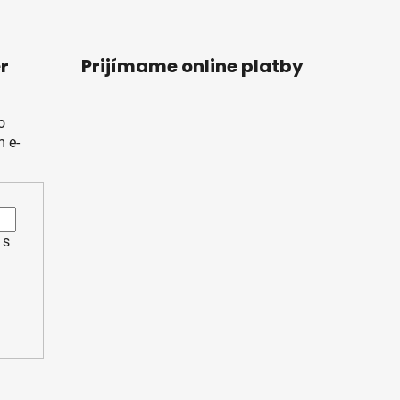
r
Prijímame online platby
o
 e-
 s