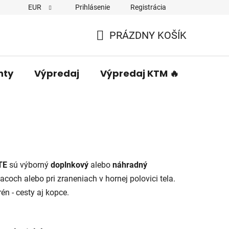
EUR
Prihlásenie
Registrácia
PRÁZDNY KOŠÍK
NÁKUPNÝ
KOŠÍK
nty
Výpredaj
Výpredaj KTM 🔥
Predá
TE
sú výborný
doplnkový
alebo
náhradný
coch alebo pri zraneniach v hornej polovici tela.
én - cesty aj kopce.