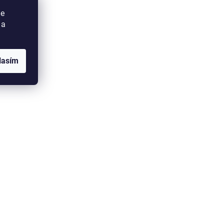
ie
 a
lasím