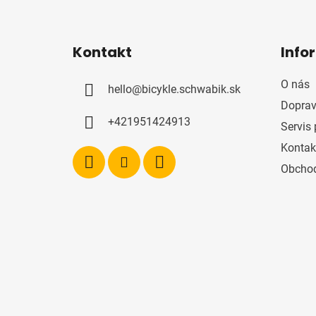
Z
á
Kontakt
Info
p
ä
O nás
hello
@
bicykle.schwabik.sk
t
Doprav
i
+421951424913
Servis 
e
Kontak
Obcho