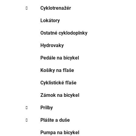
e
l
Cyklotrenažér
Lokátory
Ostatné cyklodoplnky
Hydrovaky
Pedále na bicykel
Košíky na fľaše
Cyklistické fľaše
Zámok na bicykel
Prilby
Plášte a duše
Pumpa na bicykel