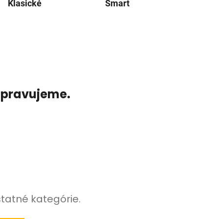
Klasické
Smart
ripravujeme.
statné kategórie.