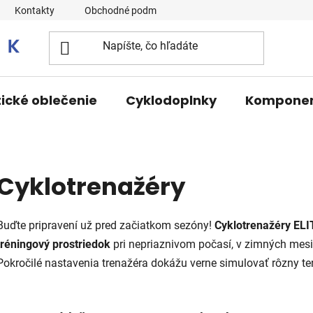
Kontakty
Obchodné podmienky
tické oblečenie
Cyklodoplnky
Kompone
Cyklotrenažéry
Buďte pripravení už pred začiatkom sezóny!
Cyklotrenažéry
ELI
tréningový
prostriedok
pri nepriaznivom počasí, v zimných mesia
Pokročilé nastavenia trenažéra dokážu verne simulovať rôzny ter