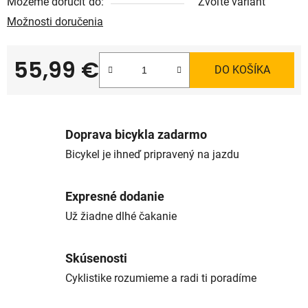
Môžeme doručiť do:
Zvoľte variant
Možnosti doručenia
55,99 €
DO KOŠÍKA
Jednotková cena:
Doprava bicykla zadarmo
Bicykel je ihneď pripravený na jazdu
Expresné dodanie
Už žiadne dlhé čakanie
Skúsenosti
Cyklistike rozumieme a radi ti poradíme