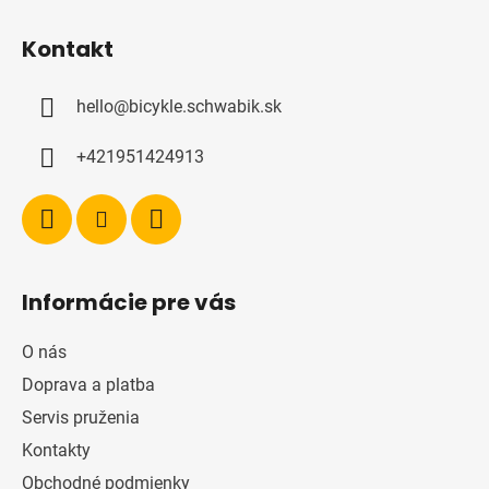
Z
á
Kontakt
p
ä
hello
@
bicykle.schwabik.sk
t
i
+421951424913
e
Informácie pre vás
O nás
Doprava a platba
Servis pruženia
Kontakty
Obchodné podmienky