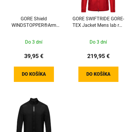
GORE Shield
GORE SWIFTRIDE GORE-
WINDSTOPPER®Arm
TEX Jacket Mens lab red
Warmers black XS-S
M
100742990002
Do 3 dní
Do 3 dní
39,95 €
219,95 €
DO KOŠÍKA
DO KOŠÍKA