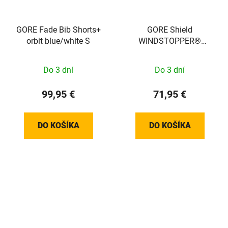
GORE Fade Bib Shorts+
GORE Shield
orbit blue/white S
WINDSTOPPER®
Thermo Overshoes black
46-48/XXL
Do 3 dní
Do 3 dní
99,95 €
71,95 €
DO KOŠÍKA
DO KOŠÍKA