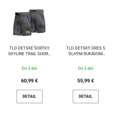
TLD DETSKÉ ŠORTKY
TLD DETSKÝ DRES S
SKYLINE TRAIL SHORT
DLHÝM RUKÁVOM
WASHED OUT DARK
RUCKUS RIDE TEE EYEZ
CLOUD 22
SAFRON S
Do 3 dní
Do 3 dní
60,99 €
55,99 €
DETAIL
DETAIL