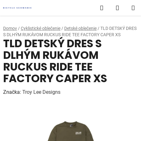
Prejsť
Hľadať
NÁKUP
na
obsah
KOŠÍK
Domov
/
Cyklistické oblečenie
/
Detské oblečenie
/
TLD DETSKÝ DRES
S DLHÝM RUKÁVOM RUCKUS RIDE TEE FACTORY CAPER XS
TLD DETSKÝ DRES S
DLHÝM RUKÁVOM
RUCKUS RIDE TEE
FACTORY CAPER XS
Značka:
Troy Lee Designs