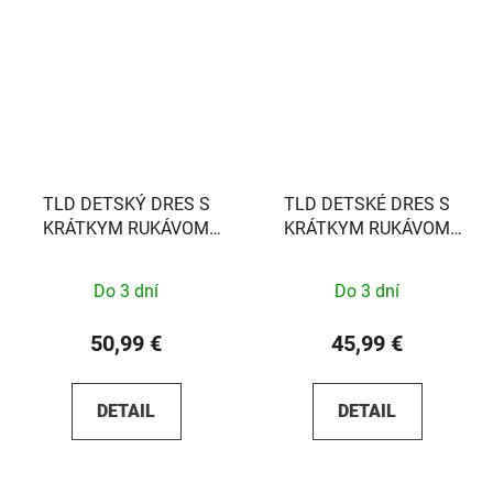
TLD DETSKÝ DRES S
TLD DETSKÉ DRES S
KRÁTKYM RUKÁVOM
KRÁTKYM RUKÁVOM
FLOWLINE FENCE IVY M
SKYLINE RIDE
WORLDWIDE CAPER XS
Do 3 dní
Do 3 dní
50,99 €
45,99 €
DETAIL
DETAIL