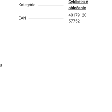
Cyklistické
Kategória
oblečenie
40179120
EAN
57752
tu
l: