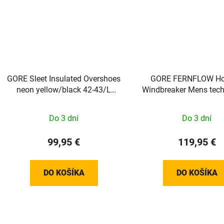
GORE Sleet Insulated Overshoes
GORE FERNFLOW H
neon yellow/black 42-43/L
Windbreaker Mens tech
100828089904
Do 3 dní
Do 3 dní
99,95 €
119,95 €
DO KOŠÍKA
DO KOŠÍKA