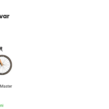
ovar
 Master
ni