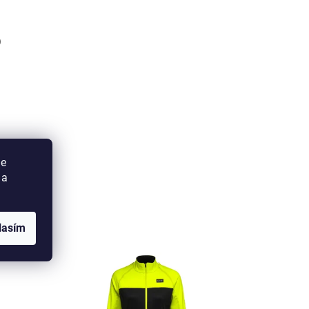
)
ie
 a
dukty
lasím