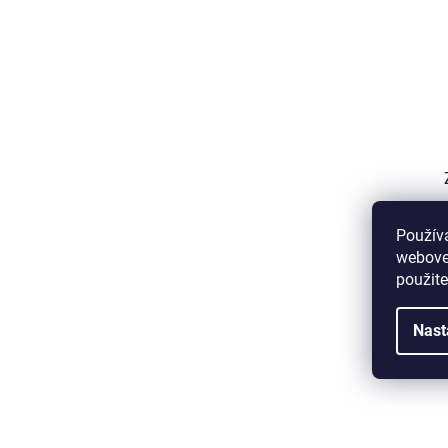
Použív
webovej
použit
Nast