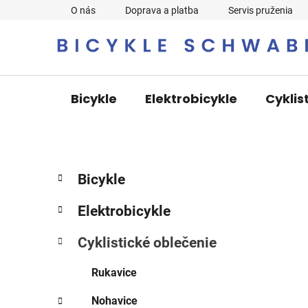
Prejsť
O nás
Doprava a platba
Servis pruženia
na
obsah
Bicykle
Elektrobicykle
Cyklis
B
K
Preskočiť
Bicykle
a
o
kategórie
t
č
Elektrobicykle
e
n
g
ý
Cyklistické oblečenie
ó
p
r
Rukavice
i
a
e
n
Nohavice