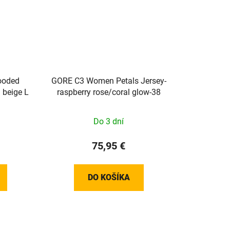
ooded
GORE C3 Women Petals Jersey-
 beige L
raspberry rose/coral glow-38
Do 3 dní
75,95 €
DO KOŠÍKA