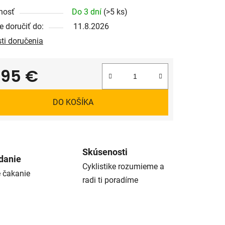
nosť
Do 3 dní
(>5 ks)
 doručiť do:
11.8.2026
ti doručenia
,95 €
tková cena:
DO KOŠÍKA
Skúsenosti
danie
Cyklistike rozumieme a
é čakanie
radi ti poradíme