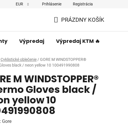
EUR
Prihlásenie
Registrácia
PRÁZDNY KOŠÍK
NÁKUPNÝ
KOŠÍK
nty
Výpredaj
Výpredaj KTM 🔥
Predá
Cyklistické oblečenie
/
GORE M WINDSTOPPER®
Gloves black / neon yellow 10 100491990808
RE M WINDSTOPPER®
ermo Gloves black /
n yellow 10
0491990808
:
Gore