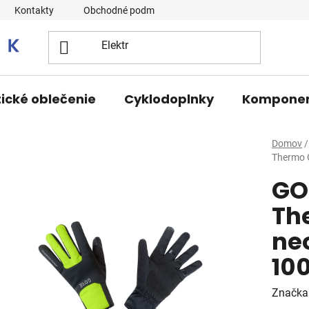
Kontakty
Obchodné podmienky
tické oblečenie
Cyklodoplnky
Kompone
Domov
/
Thermo 
GO
Th
neo
10
Značka