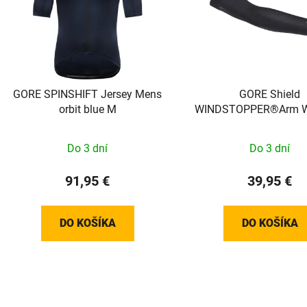
GORE SPINSHIFT Jersey Mens
GORE Shield
orbit blue M
WINDSTOPPER®Arm W
black XS-S 1007429
Do 3 dní
Do 3 dní
91,95 €
39,95 €
DO KOŠÍKA
DO KOŠÍKA