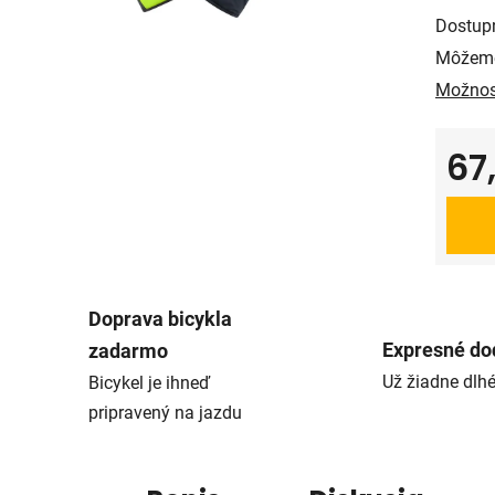
Dostup
Môžeme
Možnos
67
Jedno
Doprava bicykla
Expresné do
zadarmo
Už žiadne dlh
Bicykel je ihneď
pripravený na jazdu