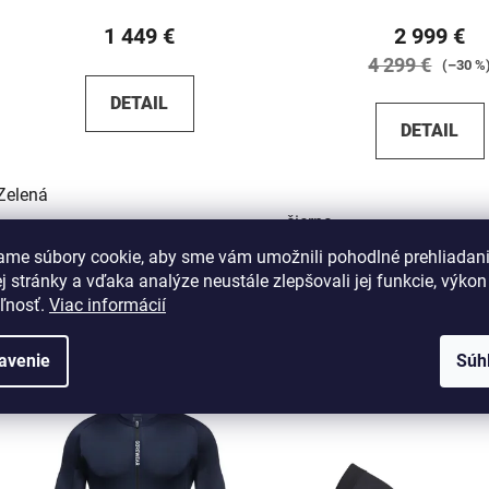
1 449 €
2 999 €
4 299 €
(–30 %
DETAIL
DETAIL
Zelená
čierna
ame súbory cookie, aby sme vám umožnili pohodlné prehliadan
 stránky a vďaka analýze neustále zlepšovali jej funkcie, výkon
eľnosť.
Viac informácií
Podobné pro
avenie
Súh