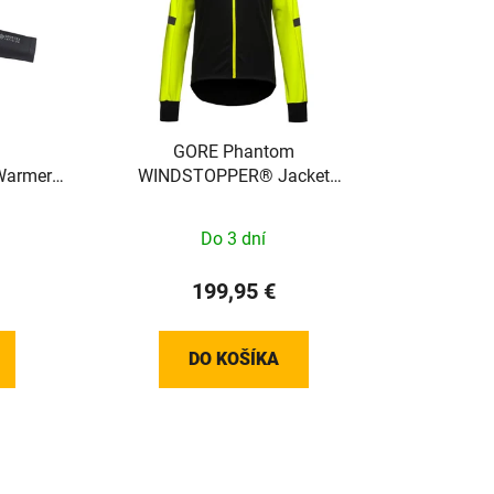
GORE Phantom
armers
WINDSTOPPER® Jacket
90002
Womens black / neon yellow XS
100821990803
Do 3 dní
199,95 €
DO KOŠÍKA