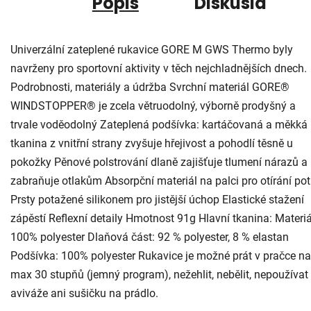
Popis
Diskusia
Univerzální zateplené rukavice GORE M GWS Thermo byly
navrženy pro sportovní aktivity v těch nejchladnějších dnech.
Podrobnosti, materiály a údržba Svrchní materiál GORE®
WINDSTOPPER® je zcela větruodolný, výborně prodyšný a
trvale voděodolný Zateplená podšívka: kartáčovaná a měkká
tkanina z vnitřní strany zvyšuje hřejivost a pohodlí těsně u
pokožky Pěnové polstrování dlaně zajišťuje tlumení nárazů a
zabraňuje otlakům Absorpční materiál na palci pro otírání po
Prsty potažené silikonem pro jistější úchop Elastické stažení
zápěstí Reflexní detaily Hmotnost 91g Hlavní tkanina: Materiá
100% polyester Dlaňová část: 92 % polyester, 8 % elastan
Podšívka: 100% polyester Rukavice je možné prát v pračce na
max 30 stupňů (jemný program), nežehlit, nebělit, nepoužívat
aviváže ani sušičku na prádlo.