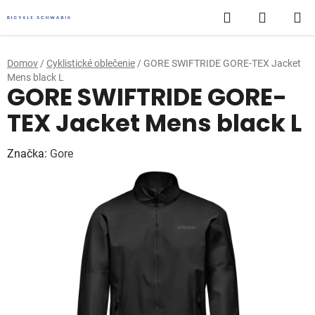
Prejsť
Hľadať
NÁKUP
na
obsah
KOŠÍK
Domov
/
Cyklistické oblečenie
/
GORE SWIFTRIDE GORE-TEX Jacket
Mens black L
GORE SWIFTRIDE GORE-
TEX Jacket Mens black L
Značka:
Gore