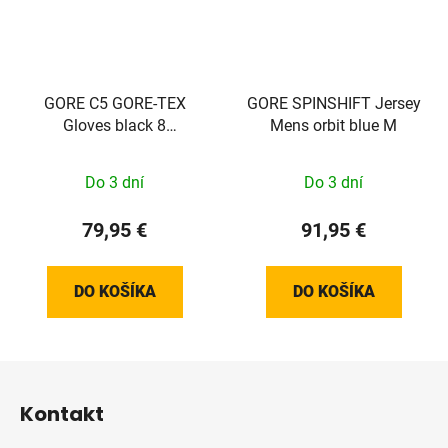
GORE C5 GORE-TEX
GORE SPINSHIFT Jersey
Gloves black 8
Mens orbit blue M
100263990006
Do 3 dní
Do 3 dní
79,95 €
91,95 €
DO KOŠÍKA
DO KOŠÍKA
Z
á
Kontakt
p