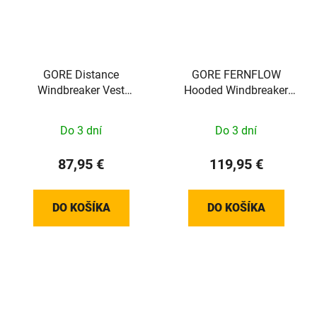
GORE Distance
GORE FERNFLOW
Windbreaker Vest
Hooded Windbreaker
Womens amethyst grey
Mens tech beige XL
XS
Do 3 dní
Do 3 dní
87,95 €
119,95 €
DO KOŠÍKA
DO KOŠÍKA