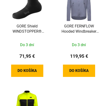
GORE Shield
GORE FERNFLOW
WINDSTOPPER®
Hooded Windbreaker
Thermo Overshoes black
Mens amethyst grey XL
42-43/L
Do 3 dní
Do 3 dní
71,95 €
119,95 €
DO KOŠÍKA
DO KOŠÍKA