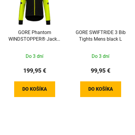
GORE Phantom
GORE SWIFTRIDE 3 Bib
WINDSTOPPER® Jacket
Tights Mens black L
Womens black / neon
yellow S 100821990804
Do 3 dní
Do 3 dní
199,95 €
99,95 €
DO KOŠÍKA
DO KOŠÍKA