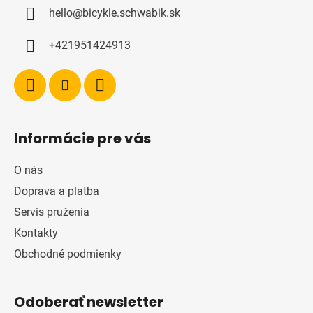
ä
hello
@
bicykle.schwabik.sk
t
i
+421951424913
e
Informácie pre vás
O nás
Doprava a platba
Servis pruženia
Kontakty
Obchodné podmienky
Odoberať newsletter