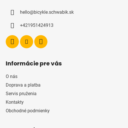
p
ä
hello
@
bicykle.schwabik.sk
t
i
+421951424913
e
Informácie pre vás
O nás
Doprava a platba
Servis pruženia
Kontakty
Obchodné podmienky