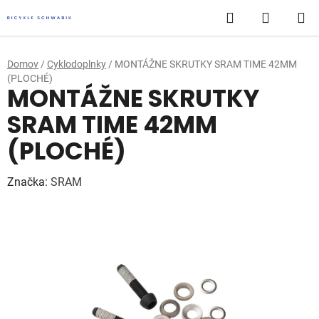
Prejsť
Hľadať
NÁKUP
na
obsah
KOŠÍK
Domov
/
Cyklodoplnky
/
MONTÁŽNE SKRUTKY SRAM TIME 42MM
(PLOCHÉ)
MONTÁŽNE SKRUTKY
SRAM TIME 42MM
(PLOCHÉ)
Značka:
SRAM