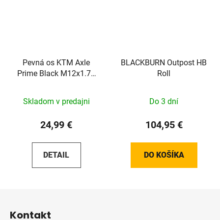
Pevná os KTM Axle
BLACKBURN Outpost HB
Prime Black M12x1.75
Roll
148mm
Skladom v predajni
Do 3 dní
24,99 €
104,95 €
DETAIL
DO KOŠÍKA
Z
á
Kontakt