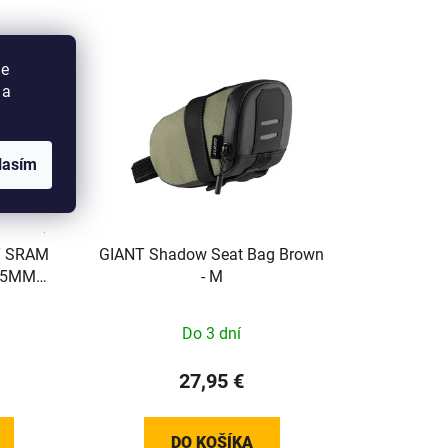
ie
 a
lasím
Y SRAM
GIANT Shadow Seat Bag Brown
 15MM
- M
Do 3 dní
27,95 €
DO KOŠÍKA