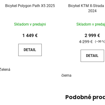
Bicykel Polygon Path X5 2025
Bicykel KTM X-Strada
2024
Skladom v predajni
Skladom v predaj
1 449 €
2 999 €
4 299 €
(–30 %
DETAIL
DETAIL
Zelená
čierna
Podobné pro