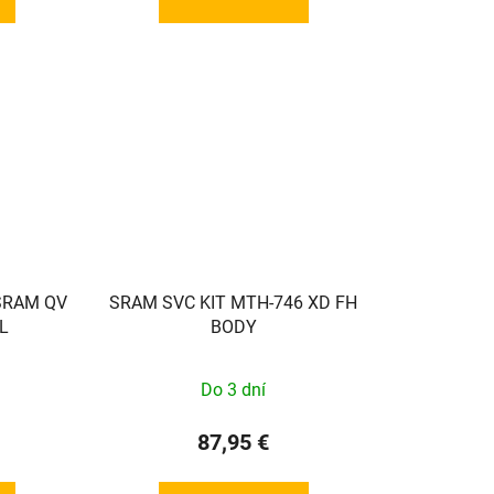
SRAM QV
SRAM SVC KIT MTH-746 XD FH
L
BODY
Do 3 dní
87,95 €