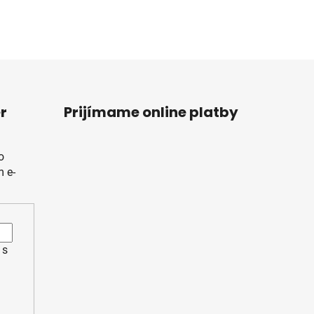
r
Prijímame online platby
o
 e-
 s