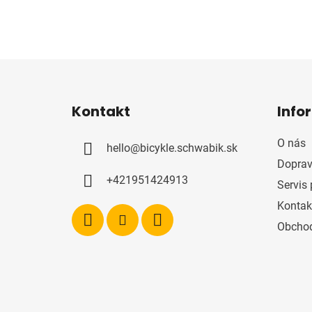
Z
á
Kontakt
Info
p
ä
O nás
hello
@
bicykle.schwabik.sk
t
Doprav
i
+421951424913
Servis 
e
Kontak
Obcho