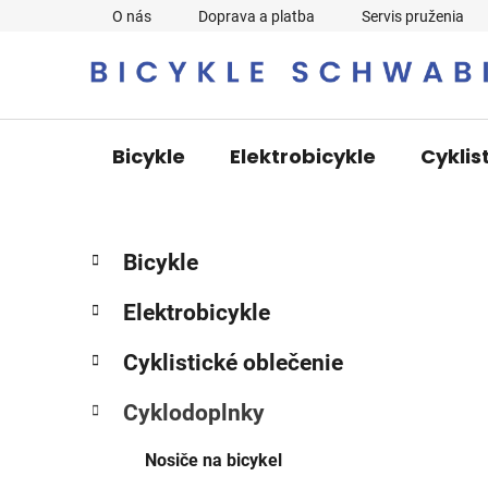
Prejsť
O nás
Doprava a platba
Servis pruženia
na
obsah
Bicykle
Elektrobicykle
Cyklis
B
K
Preskočiť
Bicykle
a
o
kategórie
t
č
Elektrobicykle
e
n
g
ý
Cyklistické oblečenie
ó
p
r
Cyklodoplnky
i
a
e
n
Nosiče na bicykel
e