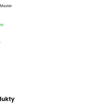
 Master
ni
)
dukty