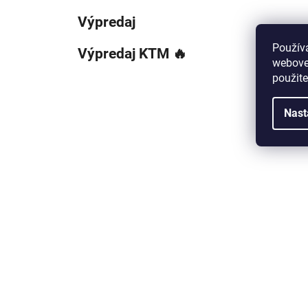
Výpredaj
Použív
Výpredaj KTM 🔥
webovej
použit
Nast