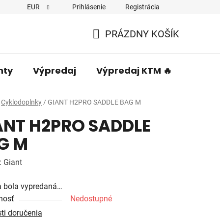
EUR
Prihlásenie
Registrácia
PRÁZDNY KOŠÍK
NÁKUPNÝ
KOŠÍK
nty
Výpredaj
Výpredaj KTM 🔥
Predá
Cyklodoplnky
/
GIANT H2PRO SADDLE BAG M
ANT H2PRO SADDLE
G M
:
Giant
a bola vypredaná…
nosť
Nedostupné
ti doručenia