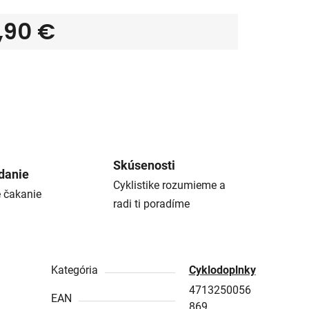
,90 €
tková cena:
Skúsenosti
danie
Cyklistike rozumieme a
é čakanie
radi ti poradíme
Kategória
Cyklodoplnky
4713250056
EAN
869