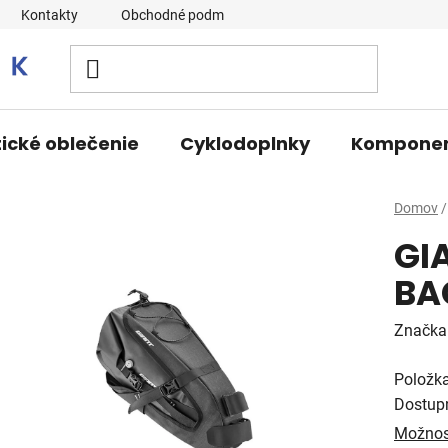
Kontakty
Obchodné podmienky
tické oblečenie
Cyklodoplnky
Kompone
Domov
/
GI
BA
Značka
Položk
Dostup
Možnos