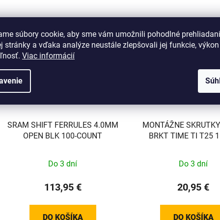
ame súbory cookie, aby sme vám umožnili pohodlné prehliadan
 stránky a vďaka analýze neustále zlepšovali jej funkcie, výkon
eľnosť.
Viac informácií
avenie
Súh
SRAM SHIFT FERRULES 4.0MM
MONTÁŽNE SKRUTK
OPEN BLK 100-COUNT
BRKT TIME TI T25
(PLOCHÉ)
Do 3 dní
Do 3 dní
113,95 €
20,95 €
DO KOŠÍKA
DO KOŠÍKA