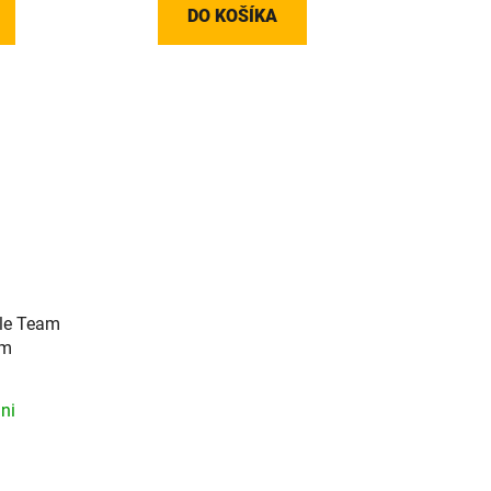
DO KOŠÍKA
le Team
mm
ni