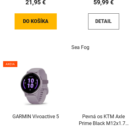
21,95 €
59,99 €
DO KOŠÍKA
DETAIL
Sea Fog
AKCIA
GARMIN Vívoactive 5
Pevná os KTM Axle
Prime Black M12x1.75
148mm