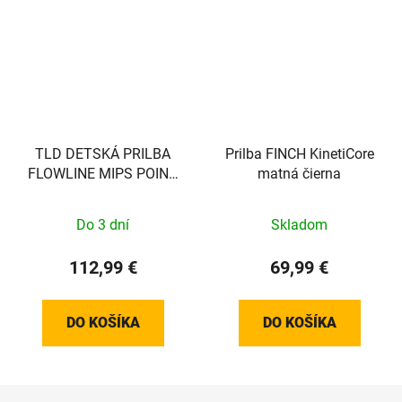
TLD DETSKÁ PRILBA
Prilba FINCH KinetiCore
FLOWLINE MIPS POINT
matná čierna
DARK INDIGO
Do 3 dní
Skladom
112,99 €
69,99 €
DO KOŠÍKA
DO KOŠÍKA
Z