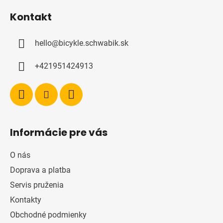
á
Kontakt
p
ä
hello
@
bicykle.schwabik.sk
t
i
+421951424913
e
Informácie pre vás
O nás
Doprava a platba
Servis pruženia
Kontakty
Obchodné podmienky