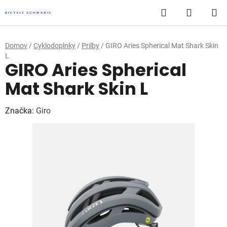
Prejsť
Hľadať
NÁKUP
na
obsah
KOŠÍK
Domov
/
Cyklodoplnky
/
Prilby
/
GIRO Aries Spherical Mat Shark Skin
L
GIRO Aries Spherical
Mat Shark Skin L
Značka:
Giro