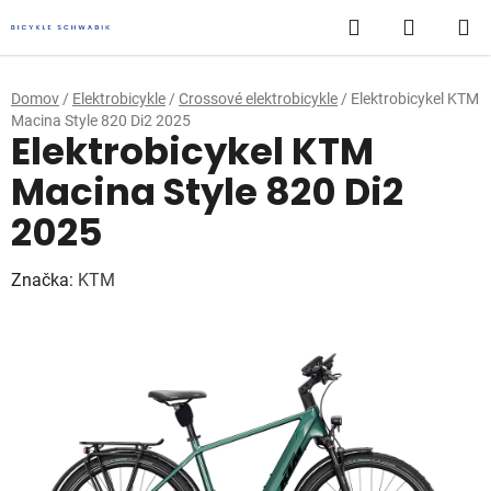
Prejsť
Hľadať
NÁKUP
na
obsah
KOŠÍK
Domov
/
Elektrobicykle
/
Crossové elektrobicykle
/
Elektrobicykel KTM
Macina Style 820 Di2 2025
Elektrobicykel KTM
Macina Style 820 Di2
2025
Značka:
KTM