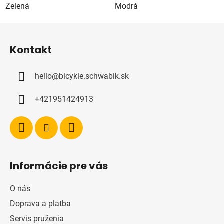
Zelená
Modrá
Z
á
Kontakt
p
ä
hello
@
bicykle.schwabik.sk
t
i
+421951424913
e
Informácie pre vás
O nás
Doprava a platba
Servis pruženia