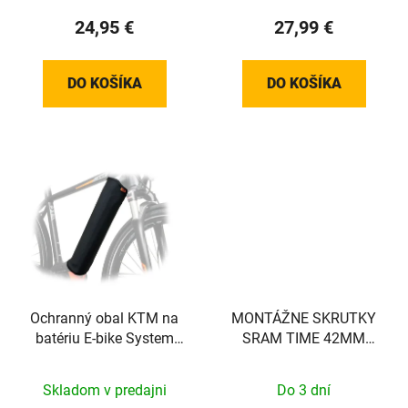
24,95 €
27,99 €
DO KOŠÍKA
DO KOŠÍKA
Ochranný obal KTM na
MONTÁŽNE SKRUTKY
batériu E-bike System
SRAM TIME 42MM
Bosch Powertube 500W
(PLOCHÉ)
Skladom v predajni
Do 3 dní