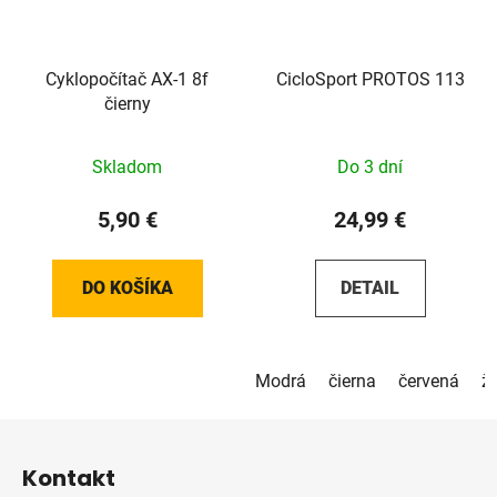
Cyklopočítač AX-1 8f
CicloSport PROTOS 113
čierny
Skladom
Do 3 dní
5,90 €
24,99 €
DO KOŠÍKA
DETAIL
Modrá
čierna
červená
žl
Z
á
Kontakt
p