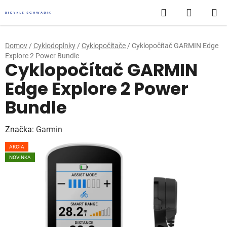
Prejsť
Hľadať
NÁKUP
na
obsah
KOŠÍK
Domov
/
Cyklodoplnky
/
Cyklopočítače
/
Cyklopočítač GARMIN Edge
Explore 2 Power Bundle
Cyklopočítač GARMIN
Edge Explore 2 Power
Bundle
Značka:
Garmin
AKCIA
NOVINKA