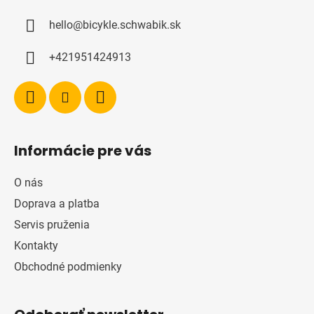
ä
hello
@
bicykle.schwabik.sk
t
i
+421951424913
e
Informácie pre vás
O nás
Doprava a platba
Servis pruženia
Kontakty
Obchodné podmienky