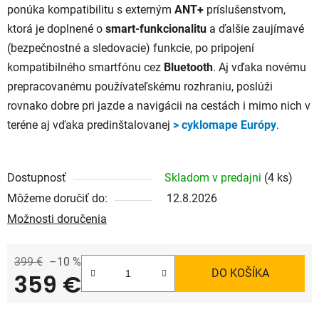
ponúka kompatibilitu s externým
ANT+
príslušenstvom,
ktorá je doplnené o
smart-funkcionalitu
a ďalšie zaujímavé
(bezpečnostné a sledovacie) funkcie, po pripojení
kompatibilného smartfónu cez
Bluetooth
. Aj vďaka novému
prepracovanému používateľskému rozhraniu, poslúži
rovnako dobre pri jazde a navigácii na cestách i mimo nich v
teréne aj vďaka predinštalovanej
> cyklomape Európy
.
Dostupnosť
Skladom v predajni
(4 ks)
Môžeme doručiť do:
12.8.2026
Možnosti doručenia
399 €
–10 %
DO KOŠÍKA
359 €
Jednotková cena: