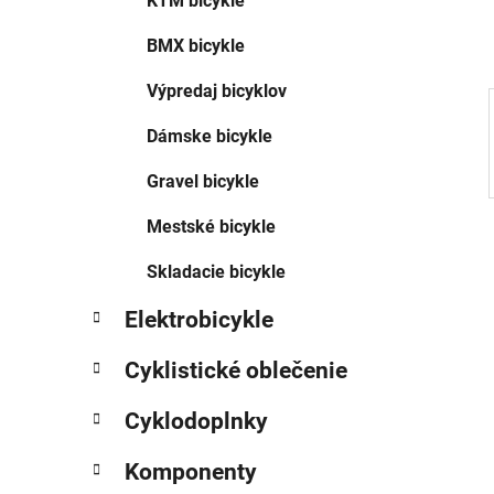
KTM bicykle
l
BMX bicykle
Výpredaj bicyklov
Dámske bicykle
Gravel bicykle
Mestské bicykle
Skladacie bicykle
Elektrobicykle
Cyklistické oblečenie
Cyklodoplnky
Komponenty