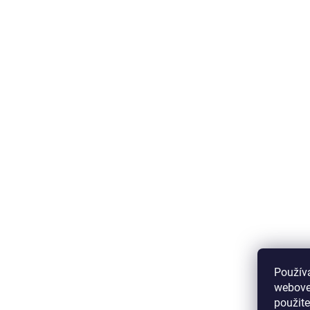
Použív
webovej
použit