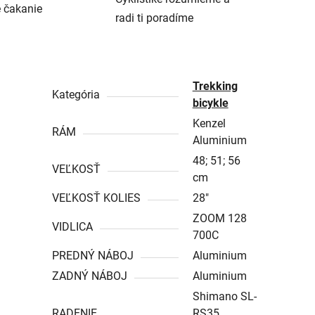
é čakanie
radi ti poradíme
Trekking
Kategória
bicykle
Kenzel
RÁM
Aluminium
48; 51; 56
VEĽKOSŤ
cm
VEĽKOSŤ KOLIES
28″
ZOOM 128
VIDLICA
700C
PREDNÝ NÁBOJ
Aluminium
ZADNÝ NÁBOJ
Aluminium
Shimano SL-
RADENIE
RS35