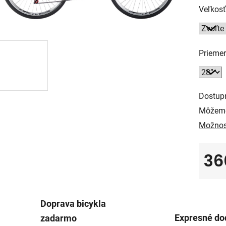
Veľkos
Priemer
Dostup
Môžeme
Možnos
36
Jedno
Doprava bicykla
Expresné do
zadarmo