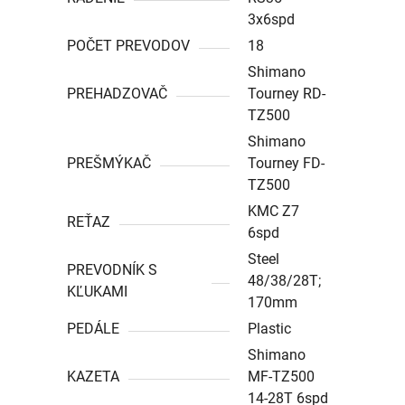
3x6spd
POČET PREVODOV
18
Shimano
PREHADZOVAČ
Tourney RD-
TZ500
Shimano
PREŠMÝKAČ
Tourney FD-
TZ500
KMC Z7
REŤAZ
6spd
Steel
PREVODNÍK S
48/38/28T;
KĽUKAMI
170mm
PEDÁLE
Plastic
Shimano
KAZETA
MF-TZ500
14-28T 6spd