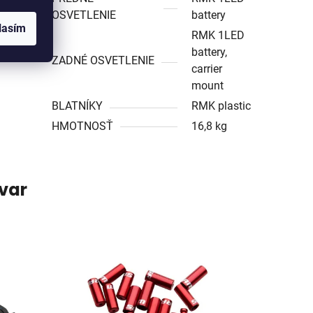
OSVETLENIE
battery
lasím
RMK 1LED
battery,
ZADNÉ OSVETLENIE
carrier
mount
BLATNÍKY
RMK plastic
HMOTNOSŤ
16,8 kg
ovar