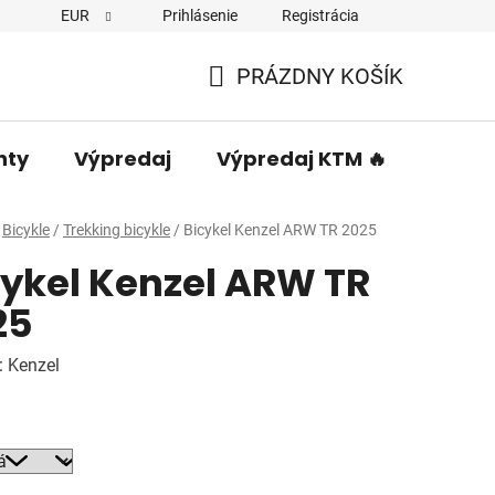
EUR
Prihlásenie
Registrácia
PRÁZDNY KOŠÍK
NÁKUPNÝ
KOŠÍK
nty
Výpredaj
Výpredaj KTM 🔥
Predá
Bicykle
/
Trekking bicykle
/
Bicykel Kenzel ARW TR 2025
cykel Kenzel ARW TR
25
:
Kenzel