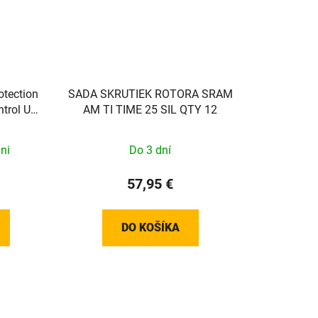
otection
SADA SKRUTIEK ROTORA SRAM
trol Unit
AM TI TIME 25 SIL QTY 12
ni
Do 3 dní
57,95 €
DO KOŠÍKA