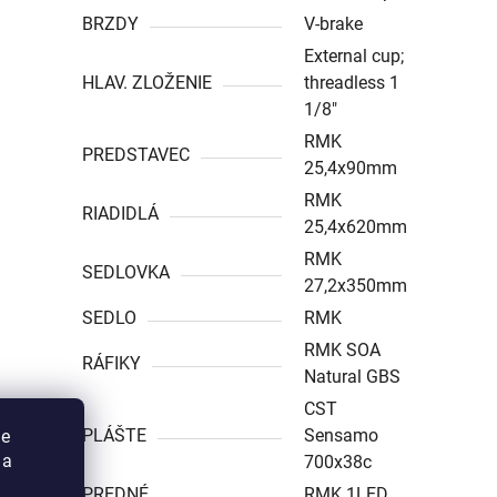
BRZDY
V-brake
External cup;
HLAV. ZLOŽENIE
threadless 1
1/8″
RMK
PREDSTAVEC
25,4x90mm
RMK
RIADIDLÁ
25,4x620mm
RMK
SEDLOVKA
27,2x350mm
SEDLO
RMK
RMK SOA
RÁFIKY
Natural GBS
CST
PLÁŠTE
Sensamo
ie
 a
700x38c
PREDNÉ
RMK 1LED