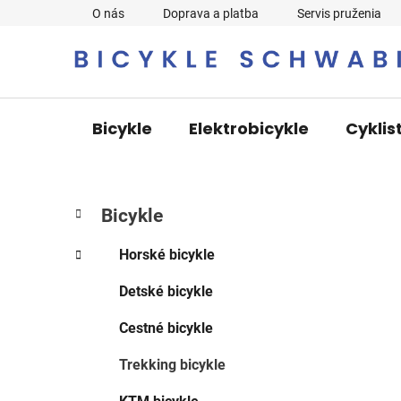
Prejsť
O nás
Doprava a platba
Servis pruženia
na
obsah
Bicykle
Elektrobicykle
Cyklis
B
K
Preskočiť
Bicykle
a
o
kategórie
t
č
Horské bicykle
e
n
g
Detské bicykle
ý
ó
p
r
Cestné bicykle
i
a
e
n
Trekking bicykle
e