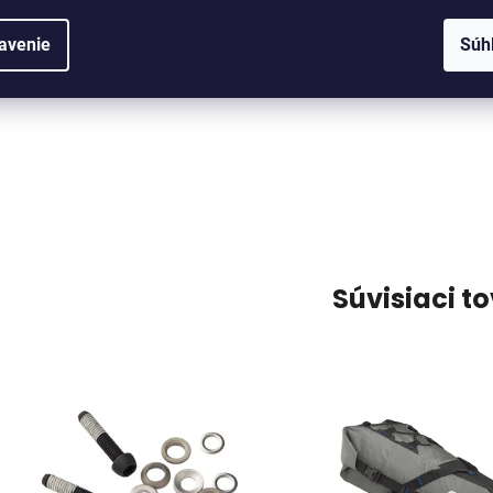
avenie
Súh
Súvisiaci t