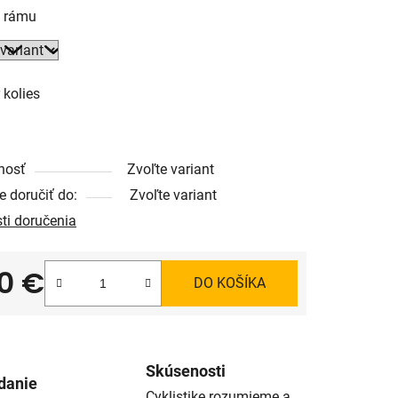
ť rámu
 kolies
nosť
Zvoľte variant
 doručiť do:
Zvoľte variant
ti doručenia
0 €
DO KOŠÍKA
tková cena:
Skúsenosti
danie
Cyklistike rozumieme a