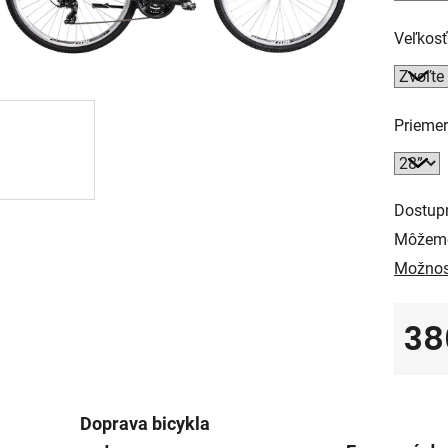
Veľkos
Priemer
Dostup
Môžeme
Možnos
38
Jedno
Doprava bicykla