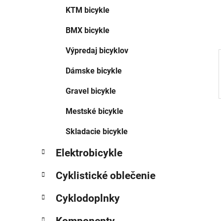
e
KTM bicykle
l
BMX bicykle
Výpredaj bicyklov
Dámske bicykle
Gravel bicykle
Mestské bicykle
Skladacie bicykle
Elektrobicykle
Cyklistické oblečenie
Cyklodoplnky
Komponenty