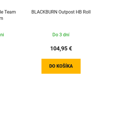
le Team
BLACKBURN Outpost HB Roll
mm
ni
Do 3 dní
104,95 €
DO KOŠÍKA