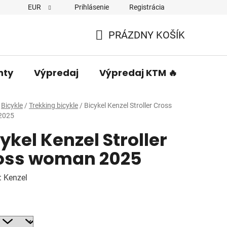
EUR
Prihlásenie
Registrácia
PRÁZDNY KOŠÍK
NÁKUPNÝ
KOŠÍK
nty
Výpredaj
Výpredaj KTM 🔥
Predá
Bicykle
/
Trekking bicykle
/
Bicykel Kenzel Stroller Cross
2025
ykel Kenzel Stroller
oss woman 2025
:
Kenzel