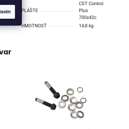
CST Control
PLÁŠTE
Plus
lasím
700x42c
HMOTNOSŤ
14,8 kg
ovar