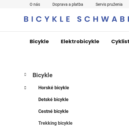
Prejsť
O nás
Doprava a platba
Servis pruženia
na
obsah
Bicykle
Elektrobicykle
Cyklis
B
K
Preskočiť
Bicykle
a
o
kategórie
t
č
Horské bicykle
e
n
g
Detské bicykle
ý
ó
p
r
Cestné bicykle
i
a
e
n
Trekking bicykle