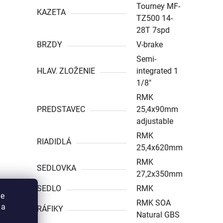
Tourney MF-
KAZETA
TZ500 14-
28T 7spd
BRZDY
V-brake
Semi-
HLAV. ZLOŽENIE
integrated 1
1/8″
RMK
PREDSTAVEC
25,4x90mm
adjustable
RMK
RIADIDLÁ
25,4x620mm
RMK
SEDLOVKA
27,2x350mm
SEDLO
RMK
ie
RMK SOA
 a
RÁFIKY
Natural GBS