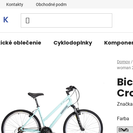
Kontakty
Obchodné podmienky
tické oblečenie
Cyklodoplnky
Kompone
Domov
/
woman 
Bic
Cr
Značka
Farba