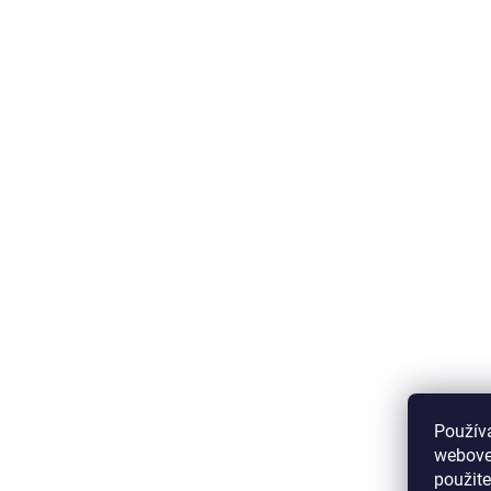
Použív
webovej
použit