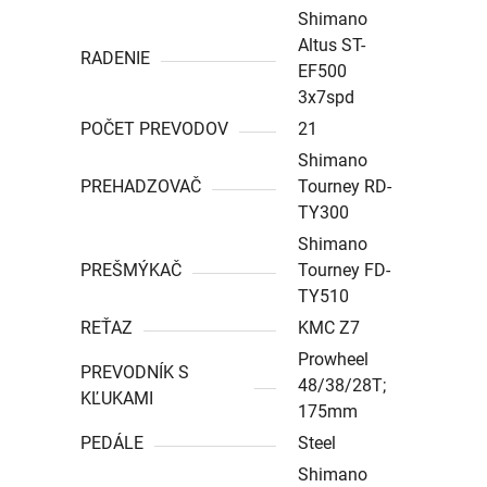
Shimano
Altus ST-
RADENIE
EF500
3x7spd
POČET PREVODOV
21
Shimano
PREHADZOVAČ
Tourney RD-
TY300
Shimano
PREŠMÝKAČ
Tourney FD-
TY510
REŤAZ
KMC Z7
Prowheel
PREVODNÍK S
48/38/28T;
KĽUKAMI
175mm
PEDÁLE
Steel
Shimano