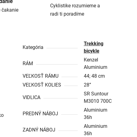
danie
Cyklistike rozumieme a
é čakanie
radi ti poradíme
Trekking
Kategória
bicykle
Kenzel
RÁM
Aluminium
VEĽKOSŤ RÁMU
44; 48 cm
VEĽKOSŤ KOLIES
28”
SR Suntour
VIDLICA
M3010 700C
Aluminium
PREDNÝ NÁBOJ
ko
36h
Aluminium
ZADNÝ NÁBOJ
36h