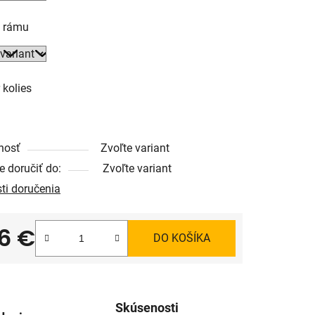
ť rámu
 kolies
nosť
Zvoľte variant
 doručiť do:
Zvoľte variant
ti doručenia
6 €
DO KOŠÍKA
tková cena:
Skúsenosti