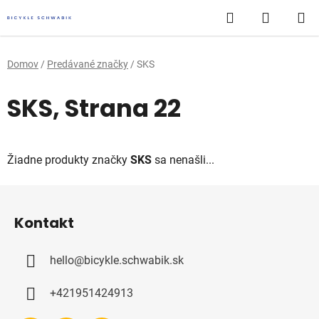
Prejsť
Hľadať
NÁKUP
na
obsah
KOŠÍK
Domov
/
Predávané značky
/
SKS
SKS
, Strana 22
Žiadne produkty značky
SKS
sa nenašli...
Z
á
Kontakt
p
ä
hello
@
bicykle.schwabik.sk
t
i
+421951424913
e