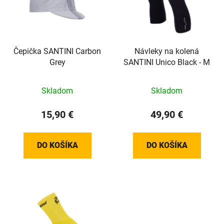
i
e
s
p
p
r
r
o
o
Čepička SANTINI Carbon
Návleky na kolená
d
Grey
SANTINI Unico Black - M
d
u
u
k
k
t
Skladom
Skladom
t
o
15,90 €
49,90 €
o
v
v
DO KOŠÍKA
DO KOŠÍKA