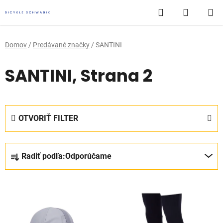
Prejsť
Hľadať
NÁKUP
na
obsah
KOŠÍK
Domov
/
Predávané značky
/
SANTINI
SANTINI
, Strana 2
OTVORIŤ FILTER
R
Radiť podľa:
Odporúčame
a
d
V
e
ý
n
p
i