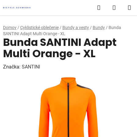
Prejsť
Hľadať
NÁKUP
na
obsah
KOŠÍK
Domov
/
Cyklistické oblečenie
/
Bundy a vesty
/
Bundy
/
Bunda
SANTINI Adapt Multi Orange - XL
Bunda SANTINI Adapt
Multi Orange - XL
Značka:
SANTINI