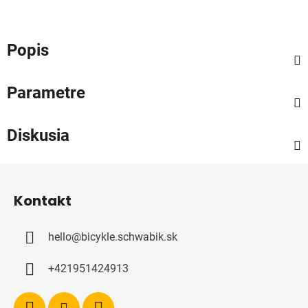
Popis
Parametre
Diskusia
Z
á
Kontakt
p
ä
hello
@
bicykle.schwabik.sk
t
i
+421951424913
e