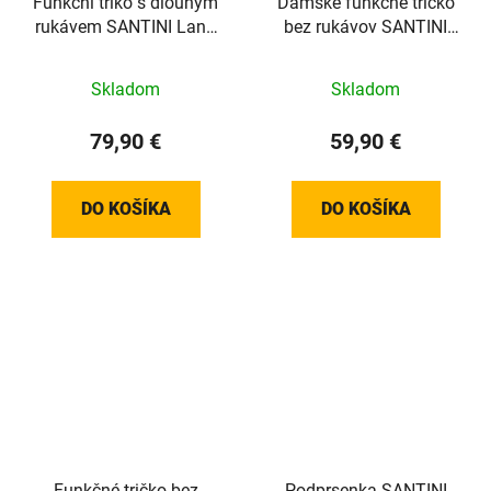
Funkční triko s dlouhým
Dámske funkčné tričko
rukávem SANTINI Lana
bez rukávov SANTINI
Black - M/L
Delta White – XL
Skladom
Skladom
79,90 €
59,90 €
DO KOŠÍKA
DO KOŠÍKA
Funkčné tričko bez
Podprsenka SANTINI