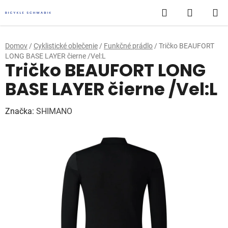
Prejsť
Hľadať
NÁKUP
na
obsah
KOŠÍK
Domov
/
Cyklistické oblečenie
/
Funkčné prádlo
/
Tričko BEAUFORT
LONG BASE LAYER čierne /Vel:L
Tričko BEAUFORT LONG
BASE LAYER čierne /Vel:L
Značka:
SHIMANO