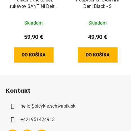
rukávov SANTINI Delta
Deni Black - S
White - XS/XXS
Skladom
Skladom
59,90 €
49,90 €
DO KOŠÍKA
DO KOŠÍKA
Z
á
Kontakt
p
ä
hello
@
bicykle.schwabik.sk
t
i
+421951424913
e