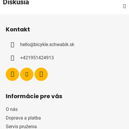
Diskusia
Z
á
Kontakt
p
ä
hello
@
bicykle.schwabik.sk
t
i
+421951424913
e
Informácie pre vás
O nás
Doprava a platba
Servis pruženia