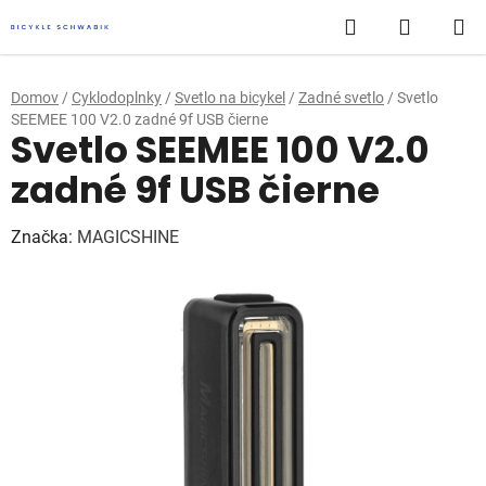
Prejsť
Hľadať
NÁKUP
na
obsah
KOŠÍK
Domov
/
Cyklodoplnky
/
Svetlo na bicykel
/
Zadné svetlo
/
Svetlo
SEEMEE 100 V2.0 zadné 9f USB čierne
Svetlo SEEMEE 100 V2.0
zadné 9f USB čierne
Značka:
MAGICSHINE