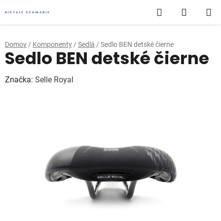
Prejsť
Hľadať
NÁKUP
na
obsah
KOŠÍK
Domov
/
Komponenty
/
Sedlá
/
Sedlo BEN detské čierne
Sedlo BEN detské čierne
Značka:
Selle Royal