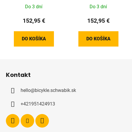
Do 3 dní
Do 3 dní
152,95 €
152,95 €
DO KOŠÍKA
DO KOŠÍKA
Z
á
Kontakt
p
ä
hello
@
bicykle.schwabik.sk
t
i
+421951424913
e