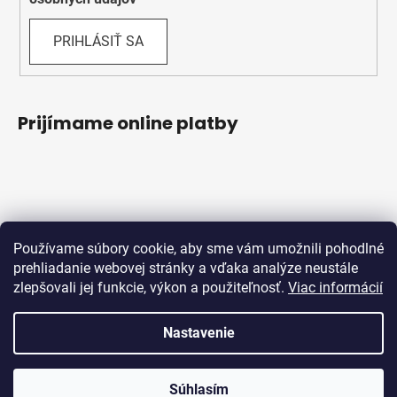
PRIHLÁSIŤ SA
Prijímame online platby
Používame súbory cookie, aby sme vám umožnili pohodlné
prehliadanie webovej stránky a vďaka analýze neustále
zlepšovali jej funkcie, výkon a použiteľnosť.
Viac informácií
Obchodné podmienky
Ochrana osobných údajov
Reklamačný protokol
Odstúpenie od zmluvy
Nastavenie
Vytvoril Shoptet
Súhlasím
Copyright 2026
Bicykle Schwabik
. Všetky práva