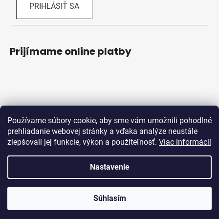
PRIHLÁSIŤ SA
Prijímame online platby
Používame súbory cookie, aby sme vám umožnili pohodlné
prehliadanie webovej stránky a vďaka analýze neustále
zlepšovali jej funkcie, výkon a použiteľnosť.
Viac informácií
Obchodné podmienky
Ochrana osobných údajov
Reklamačný protokol
Odstúpenie od zmluvy
Nastavenie
Vytvoril Shoptet
Súhlasím
Copyright 2026
Bicykle Schwabik
. Všetky práva
vyhradené.