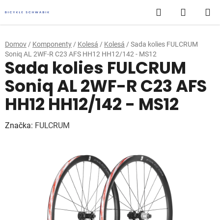
Prejsť
Hľadať
NÁKUP
na
obsah
KOŠÍK
Domov
/
Komponenty
/
Kolesá
/
Kolesá
/
Sada kolies FULCRUM
Soniq AL 2WF-R C23 AFS HH12 HH12/142 - MS12
Sada kolies FULCRUM
Soniq AL 2WF-R C23 AFS
HH12 HH12/142 - MS12
Značka:
FULCRUM