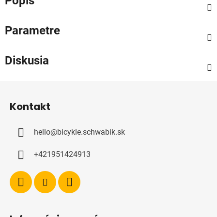
Popis
Parametre
Diskusia
Z
á
Kontakt
p
ä
hello
@
bicykle.schwabik.sk
t
i
+421951424913
e