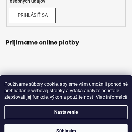
osobných údajov
PRIHLÁSIŤ SA
Prijímame online platby
Používame súbory cookie, aby sme vám umožnili pohodlné
prehliadanie webovej stránky a vďaka analýze neustále
zlepšovali jej funkcie, výkon a použiteľnosť.
Viac informácií
Obchodné podmienky
Ochrana osobných údajov
Reklamačný protokol
Odstúpenie od zmluvy
Nastavenie
Vytvoril Shoptet
Súhlasím