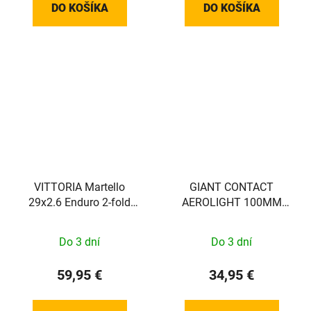
DO KOŠÍKA
DO KOŠÍKA
VITTORIA Martello
GIANT CONTACT
29x2.6 Enduro 2-fold
AEROLIGHT 100MM
Full Black 4C G2.0
(24+ TCR/DEFY)
Do 3 dní
Do 3 dní
59,95 €
34,95 €