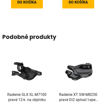
DO KOŠÍKA
DO KOŠÍKA
Podobné produkty
Radenie SLX SL-M7100
Radenie XT SW-M8250
pravé 12-k. na objímku
pravé Di2 spínač I-spec
EV