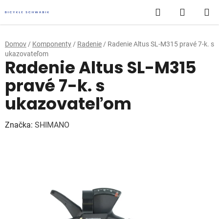
Prejsť
Hľadať
NÁKUP
na
obsah
KOŠÍK
Domov
/
Komponenty
/
Radenie
/
Radenie Altus SL-M315 pravé 7-k. s
ukazovateľom
Radenie Altus SL-M315
pravé 7-k. s
ukazovateľom
Značka:
SHIMANO