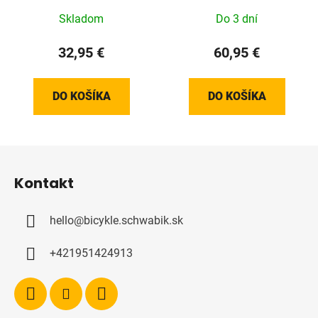
Skladom
Do 3 dní
32,95 €
60,95 €
DO KOŠÍKA
DO KOŠÍKA
Z
á
Kontakt
p
ä
hello
@
bicykle.schwabik.sk
t
i
+421951424913
e