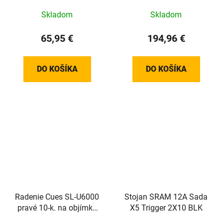
Plus Mono
Skladom
Skladom
65,95 €
194,96 €
DO KOŠÍKA
DO KOŠÍKA
Radenie Cues SL-U6000
Stojan SRAM 12A Sada
pravé 10-k. na objímku
X5 Trigger 2X10 BLK
bez ukazovateľa