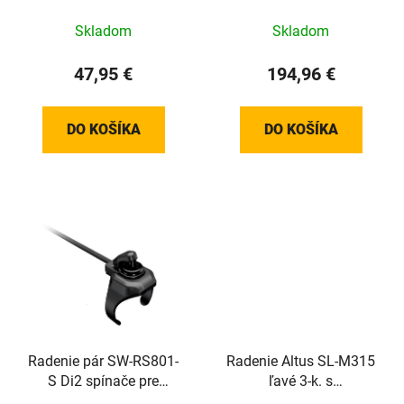
Skladom
Skladom
47,95 €
194,96 €
DO KOŠÍKA
DO KOŠÍKA
Radenie pár SW-RS801-
Radenie Altus SL-M315
S Di2 spínače pre
ľavé 3-k. s
šprintérov (24mm)
ukazovateľom