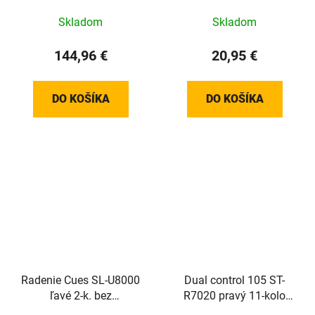
Skladom
Skladom
144,96 €
20,95 €
DO KOŠÍKA
DO KOŠÍKA
Radenie Cues SL-U8000
Dual control 105 ST-
ľavé 2-k. bez
R7020 pravý 11-kolo
ukazovateľa Rapidfire
čierny