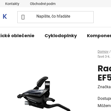
Kontakty
Obchodné podmienky
tické oblečenie
Cyklodoplnky
Kompone
Domov
/
ľavé 3-k.
Ra
EF5
Značka
Dostup
Môžeme