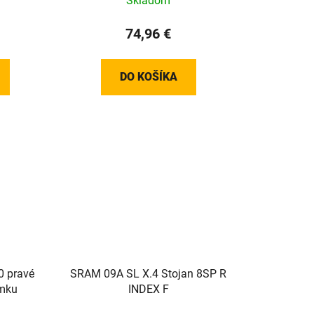
Skladom
74,96 €
DO KOŠÍKA
 pravé
SRAM 09A SL X.4 Stojan 8SP R
ímku
INDEX F