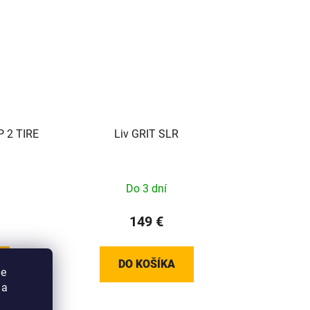
 2 TIRE
Liv GRIT SLR
Do 3 dní
149 €
DO KOŠÍKA
ie
 a