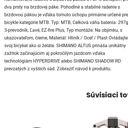
dva prsty na brzdovej páke. Pohodlné a stabilné radenie s
brzdovou pákou je vďaka tomuto úchopu primárne určené pr
bicykle kategórie MTB. Typ: MTB, Celková váha balenia: 297g
3-prevodník, Ľavé, EZ-fire Plus, Typ montáže: Na objímku, s
ukazovateľom, čierne, Materiál: Hliník / Oceľ / Plast Ovládajte
svoj bicykel ako si želáte. SHIMANO ALTUS prináša unikátny
zažitok začínajúcim aj pokročilým jazdcom vďaka
technológiám HYPERDRIVE alebo SHIMANO SHADOW RD
prevzatých z vyšších sád. Zobraziť návod k produktu.
Súvisiaci t