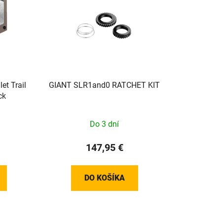
t Trail
GIANT SLR1and0 RATCHET KIT
ck
Do 3 dní
147,95 €
DO KOŠÍKA