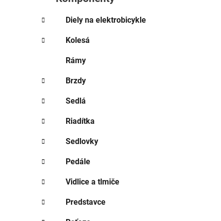
e
l
Diely na elektrobicykle
Kolesá
Rámy
Brzdy
Sedlá
Riadítka
Sedlovky
Pedále
Vidlice a tlmiče
Predstavce