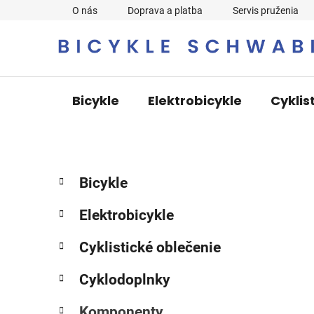
Prejsť
O nás
Doprava a platba
Servis pruženia
na
obsah
Bicykle
Elektrobicykle
Cyklis
B
K
Preskočiť
Bicykle
a
o
kategórie
t
č
Elektrobicykle
e
n
g
ý
Cyklistické oblečenie
ó
p
r
Cyklodoplnky
i
a
e
n
Komponenty