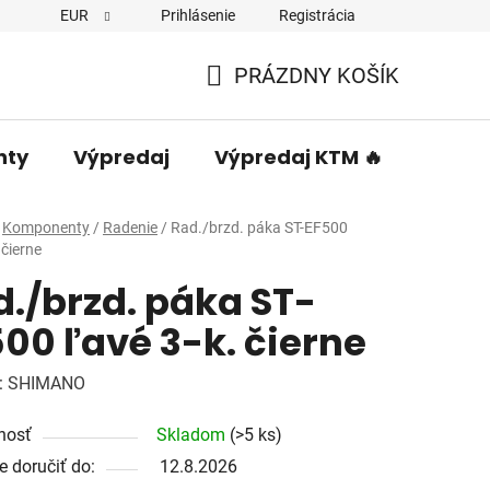
EUR
Prihlásenie
Registrácia
PRÁZDNY KOŠÍK
NÁKUPNÝ
KOŠÍK
nty
Výpredaj
Výpredaj KTM 🔥
Predá
Komponenty
/
Radenie
/
Rad./brzd. páka ST-EF500
 čierne
d./brzd. páka ST-
00 ľavé 3-k. čierne
:
SHIMANO
nosť
Skladom
(>5 ks)
 doručiť do:
12.8.2026