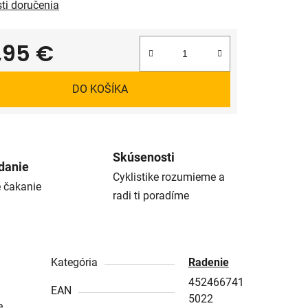
ti doručenia
,95 €
tková cena:
DO KOŠÍKA
Skúsenosti
danie
Cyklistike rozumieme a
é čakanie
radi ti poradíme
Kategória
Radenie
452466741
EAN
5022
e