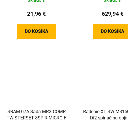
Skladom
Skladom
21,96 €
629,94 €
DO KOŠÍKA
DO KOŠÍKA
SRAM 07A Sada MRX COMP
Radenie XT SW-M8150
TWISTERSET 8SP R MICRO F
Di2 spínač na obj