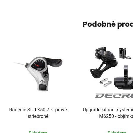
Podobné pro
Radenie SL-TX50 7-k. pravé
Upgrade kit rad. systé
striebroné
M6250 - objímk