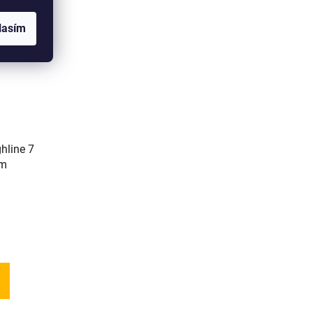
lasím
line 7
mm