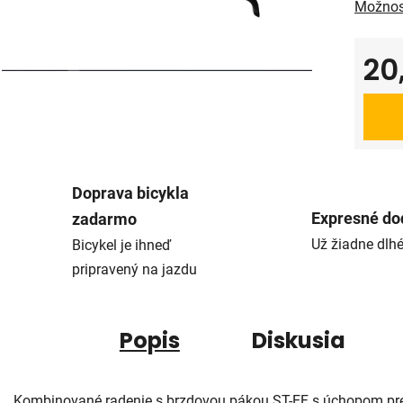
Možnos
20
Jedno
Doprava bicykla
Expresné do
zadarmo
Už žiadne dlh
Bicykel je ihneď
pripravený na jazdu
Popis
Diskusia
Kombinované radenie s brzdovou pákou ST-EF s úchopom pr