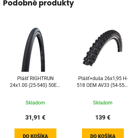
Podobné produkty
Plášť RIGHTRUN
Plášť+duša 26x1,95 H-
24x1.00 (25-540) 50EPI
518 OEM AV33 (54-559)
315g K-Guard NMC
10setov /Vel:26
Skladom
Skladom
31,91 €
139 €
DO KOŠÍKA
DO KOŠÍKA