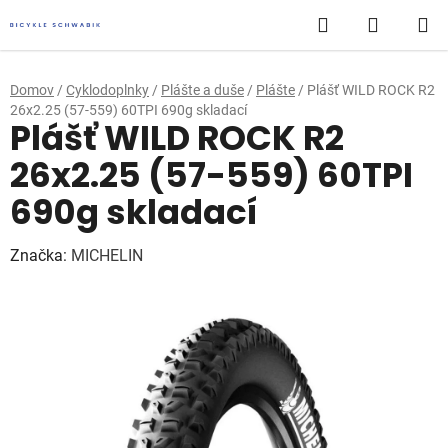
Prejsť
Hľadať
NÁKUP
na
obsah
KOŠÍK
Domov
/
Cyklodoplnky
/
Plášte a duše
/
Plášte
/
Plášť WILD ROCK R2
26x2.25 (57-559) 60TPI 690g skladací
Plášť WILD ROCK R2
26x2.25 (57-559) 60TPI
690g skladací
Značka:
MICHELIN