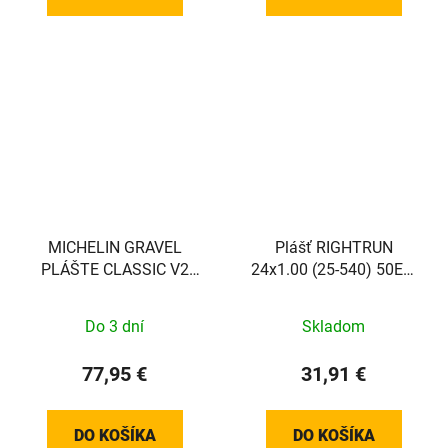
MICHELIN GRAVEL
Plášť RIGHTRUN
PLÁŠTE CLASSIC V2
24x1.00 (25-540) 50EPI
650BX50 COMPETITION
315g K-Guard
LINE KEVLAR MAGENE-
Do 3 dní
Skladom
X TS TLR
77,95 €
31,91 €
DO KOŠÍKA
DO KOŠÍKA