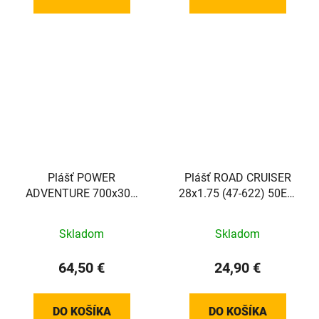
Plášť POWER
Plášť ROAD CRUISER
ADVENTURE 700x30C
28x1.75 (47-622) 50EPI
(30-622) 100TPI 330g
800g TwinSkin K-Guard
TLR hnedý bok skladací
Green reflex
Skladom
Skladom
64,50 €
24,90 €
DO KOŠÍKA
DO KOŠÍKA