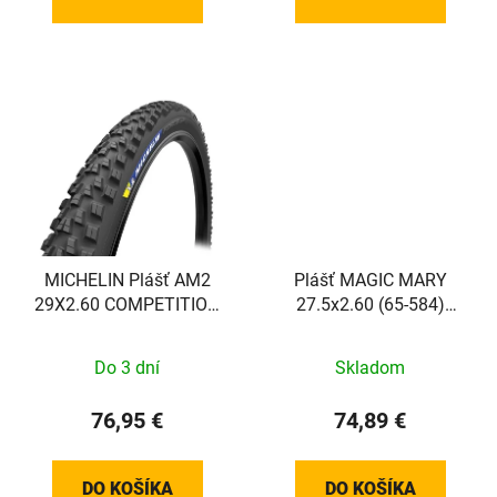
MICHELIN Plášť AM2
Plášť MAGIC MARY
29X2.60 COMPETITION
27.5x2.60 (65-584)
LINE KEVLAROVÁ GUM-
67EPI 1280g TLE Evo
X TS TLR
Super Gravity Addix Soft
Do 3 dní
Skladom
skladací
76,95 €
74,89 €
DO KOŠÍKA
DO KOŠÍKA