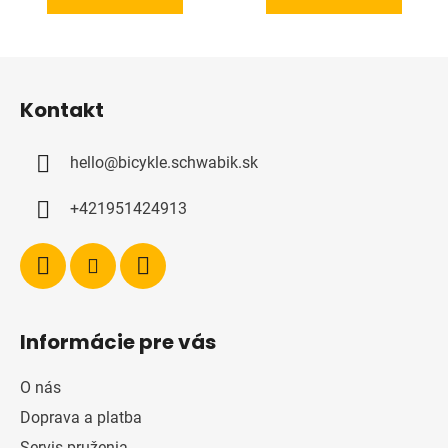
Z
á
Kontakt
p
ä
hello
@
bicykle.schwabik.sk
t
i
+421951424913
e
Informácie pre vás
O nás
Doprava a platba
Servis pruženia