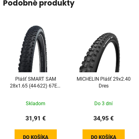
Podobné produkty
Plášť SMART SAM
MICHELIN Plášť 29x2.40
28x1.65 (44-622) 67EPI
Dres
590g Perf Addix reflex
Skladom
Do 3 dní
31,91 €
34,95 €
DO KOŠÍKA
DO KOŠÍKA