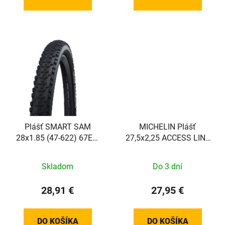
Plášť SMART SAM
MICHELIN Plášť
28x1.85 (47-622) 67EPI
27,5x2,25 ACCESS LINE
650g Perf Addix
Dres
Skladom
Do 3 dní
28,91 €
27,95 €
DO KOŠÍKA
DO KOŠÍKA