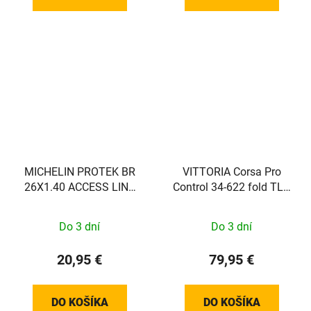
MICHELIN PROTEK BR
VITTORIA Corsa Pro
26X1.40 ACCESS LINE
Control 34-622 fold TLR
Plášť
cotton tan-blk-blk G2.0
Do 3 dní
Do 3 dní
20,95 €
79,95 €
DO KOŠÍKA
DO KOŠÍKA