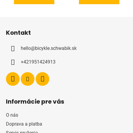
Z
á
Kontakt
p
ä
hello
@
bicykle.schwabik.sk
t
i
+421951424913
e
Informácie pre vás
O nás
Doprava a platba
Servis pruženia