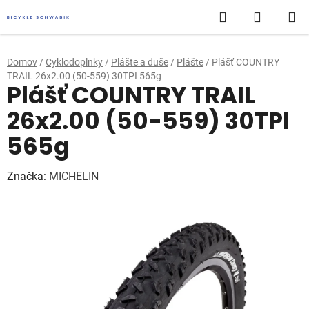
Prejsť
Hľadať
NÁKUP
na
obsah
KOŠÍK
Domov
/
Cyklodoplnky
/
Plášte a duše
/
Plášte
/
Plášť COUNTRY
TRAIL 26x2.00 (50-559) 30TPI 565g
Plášť COUNTRY TRAIL
26x2.00 (50-559) 30TPI
565g
Značka:
MICHELIN