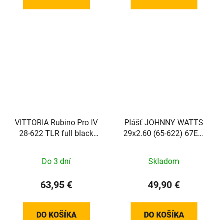
VITTORIA Rubino Pro IV
Plášť JOHNNY WATTS
28-622 TLR full black
29x2.60 (65-622) 67EPI
G2.0
1095g Perf RaceGuard
DD Addix skladací
Do 3 dní
Skladom
63,95 €
49,90 €
DO KOŠÍKA
DO KOŠÍKA