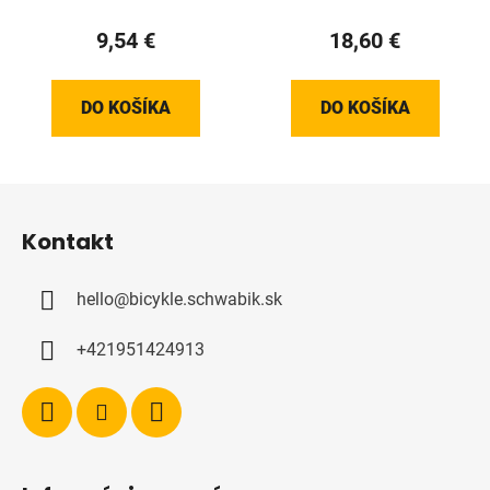
9,54 €
18,60 €
DO KOŠÍKA
DO KOŠÍKA
Z
á
Kontakt
p
ä
hello
@
bicykle.schwabik.sk
t
i
+421951424913
e