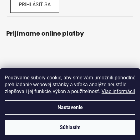
PRIHLÁSIŤ SA
Prijímame online platby
Používame súbory cookie, aby sme vám umožnili pohodlné
prehliadanie webovej stránky a vďaka analýze neustále
zlepšovali jej funkcie, výkon a použiteľnosť.
Viac informácií
Obchodné podmienky
Ochrana osobných údajov
Reklamačný protokol
Odstúpenie od zmluvy
Nastavenie
Vytvoril Shoptet
Súhlasím
Copyright 2026
Bicykle Schwabik
. Všetky práva
vyhradené.