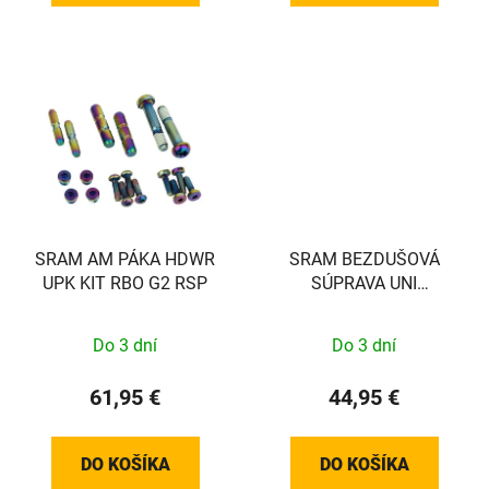
SRAM AM PÁKA HDWR
SRAM BEZDUŠOVÁ
UPK KIT RBO G2 RSP
SÚPRAVA UNI
VALVE/TAPE 26MM, 2
RÁFIKY
Do 3 dní
Do 3 dní
61,95 €
44,95 €
DO KOŠÍKA
DO KOŠÍKA