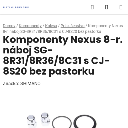
Prejsť
Hľadať
NÁKUP
na
obsah
KOŠÍK
Domov
/
Komponenty
/
Kolesá
/
Príslušenstvo
/
Komponenty Nexus
8-r. náboj SG-8R31/8R36/8C31 s CJ-8S20 bez pastorku
Komponenty Nexus 8-r.
náboj SG-
8R31/8R36/8C31 s CJ-
8S20 bez pastorku
Značka:
SHIMANO