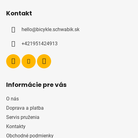
Z
á
Kontakt
p
ä
hello
@
bicykle.schwabik.sk
t
i
+421951424913
e
Informácie pre vás
O nás
Doprava a platba
Servis pruženia
Kontakty
Obchodné podmienky