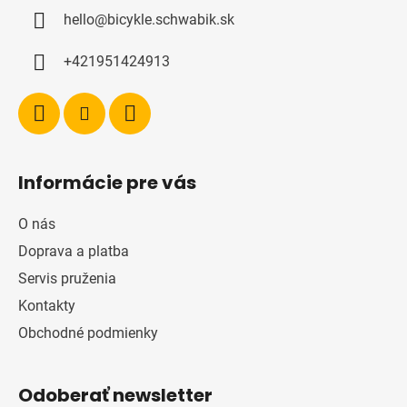
ä
hello
@
bicykle.schwabik.sk
t
i
+421951424913
e
Informácie pre vás
O nás
Doprava a platba
Servis pruženia
Kontakty
Obchodné podmienky
Odoberať newsletter