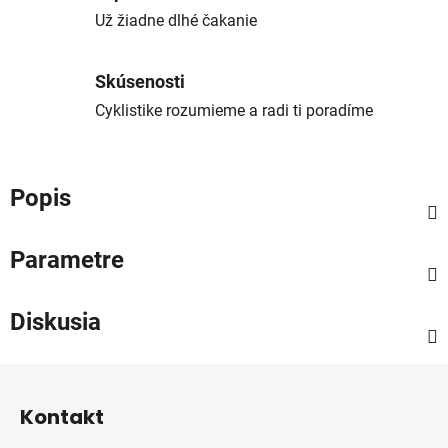
Už žiadne dlhé čakanie
Skúsenosti
Cyklistike rozumieme a radi ti poradíme
Popis
Parametre
Diskusia
Z
á
Kontakt
p