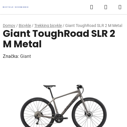
Prejsť
Hľadať
NÁKUP
na
obsah
KOŠÍK
Domov
/
Bicykle
/
Trekking bicykle
/
Giant ToughRoad SLR 2 M Metal
Giant ToughRoad SLR 2
M Metal
Značka:
Giant