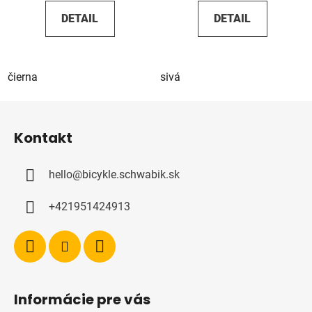
DETAIL
DETAIL
čierna
sivá
Z
á
Kontakt
p
ä
hello
@
bicykle.schwabik.sk
t
i
+421951424913
e
Informácie pre vás