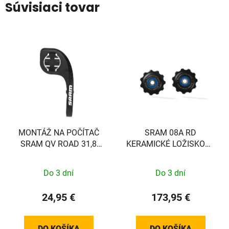
Súvisiaci tovar
MONTÁŽ NA POČÍTAČ
SRAM 08A RD
SRAM QV ROAD 31,8
KERAMICKÉ LOŽISKOVÉ
1/4TL
KLADKY MTN
Do 3 dní
Do 3 dní
24,95 €
173,95 €
DO KOŠÍKA
DO KOŠÍKA