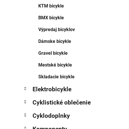
e
KTM bicykle
l
BMX bicykle
Výpredaj bicyklov
Dámske bicykle
Gravel bicykle
Mestské bicykle
Skladacie bicykle
Elektrobicykle
Cyklistické oblečenie
Cyklodoplnky
Komponenty