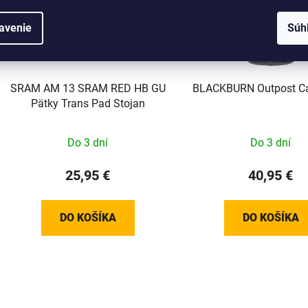
avenie
Súh
SRAM AM 13 SRAM RED HB GU
BLACKBURN Outpost C
Pätky Trans Pad Stojan
Do 3 dní
Do 3 dní
25,95 €
40,95 €
DO KOŠÍKA
DO KOŠÍKA