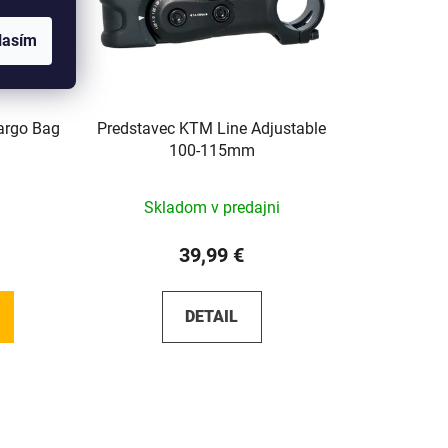
lasím
argo Bag
Predstavec KTM Line Adjustable
100-115mm
Skladom v predajni
39,99 €
DETAIL