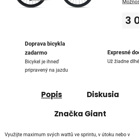
Možnos
3 
Jedno
Doprava bicykla
Expresné do
zadarmo
Už žiadne dlh
Bicykel je ihneď
pripravený na jazdu
Popis
Diskusia
Značka
Giant
Využijte maximum svých wattů ve sprintu, v útoku nebo v