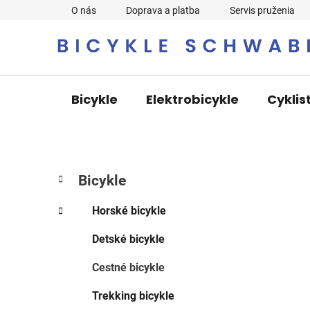
Prejsť
O nás
Doprava a platba
Servis pruženia
na
obsah
Bicykle
Elektrobicykle
Cyklis
B
K
Preskočiť
Bicykle
a
o
kategórie
t
č
Horské bicykle
e
n
g
Detské bicykle
ý
ó
p
r
Cestné bicykle
i
a
e
n
Trekking bicykle