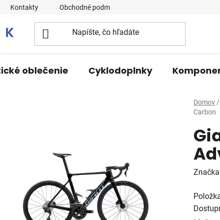
Kontakty
Obchodné podmienky
tické oblečenie
Cyklodoplnky
Kompone
Domov
/
Carbon
Gia
Ad
Značka
Položk
Dostup