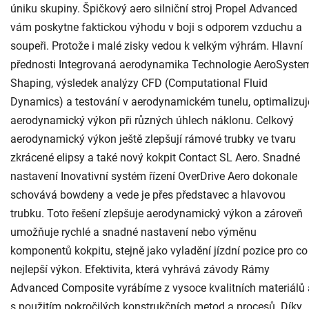
úniku skupiny. Špičkový aero silniční stroj Propel Advanced
vám poskytne faktickou výhodu v boji s odporem vzduchu a
soupeři. Protože i malé zisky vedou k velkým výhrám. Hlavní
přednosti Integrovaná aerodynamika Technologie AeroSyste
Shaping, výsledek analýzy CFD (Computational Fluid
Dynamics) a testování v aerodynamickém tunelu, optimalizuj
aerodynamický výkon při různých úhlech náklonu. Celkový
aerodynamický výkon ještě zlepšují rámové trubky ve tvaru
zkrácené elipsy a také nový kokpit Contact SL Aero. Snadné
nastavení Inovativní systém řízení OverDrive Aero dokonale
schovává bowdeny a vede je přes představec a hlavovou
trubku. Toto řešení zlepšuje aerodynamický výkon a zároveň
umožňuje rychlé a snadné nastavení nebo výměnu
komponentů kokpitu, stejně jako vyladění jízdní pozice pro co
nejlepší výkon. Efektivita, která vyhrává závody Rámy
Advanced Composite vyrábíme z vysoce kvalitních materiálů 
s použitím pokročilých konstrukčních metod a procesů. Díky