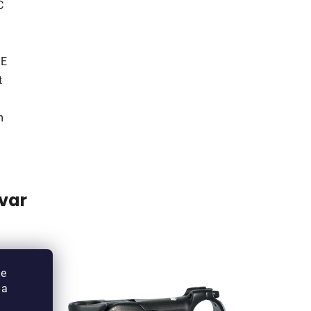
C
JE
t
m
ovar
ie
 a