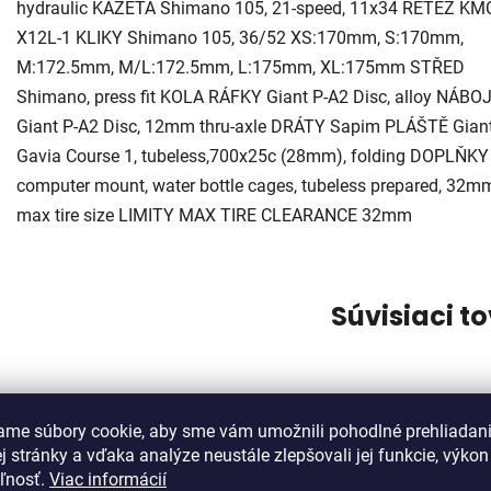
hydraulic KAZETA Shimano 105, 21-speed, 11x34 ŘETĚZ KM
X12L-1 KLIKY Shimano 105, 36/52 XS:170mm, S:170mm,
M:172.5mm, M/L:172.5mm, L:175mm, XL:175mm STŘED
Shimano, press fit KOLA RÁFKY Giant P-A2 Disc, alloy NÁBO
Giant P-A2 Disc, 12mm thru-axle DRÁTY Sapim PLÁŠTĚ Gian
Gavia Course 1, tubeless,700x25c (28mm), folding DOPLŇKY
computer mount, water bottle cages, tubeless prepared, 32m
max tire size LIMITY MAX TIRE CLEARANCE 32mm
Súvisiaci t
ame súbory cookie, aby sme vám umožnili pohodlné prehliadan
 stránky a vďaka analýze neustále zlepšovali jej funkcie, výkon
eľnosť.
Viac informácií