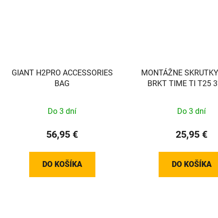
GIANT H2PRO ACCESSORIES
MONTÁŽNE SKRUTK
BAG
BRKT TIME TI T25
(PLOCHÉ)
Do 3 dní
Do 3 dní
56,95 €
25,95 €
DO KOŠÍKA
DO KOŠÍKA