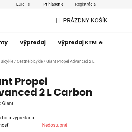
EUR
Prihlásenie
Registrácia
PRÁZDNY KOŠÍK
NÁKUPNÝ
KOŠÍK
nty
Výpredaj
Výpredaj KTM 🔥
Predá
Bicykle
/
Cestné bicykle
/
Giant Propel Advanced 2 L
nt Propel
vanced 2 L Carbon
:
Giant
a bola vypredaná…
nosť
Nedostupné