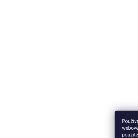
Použív
webovej
použit