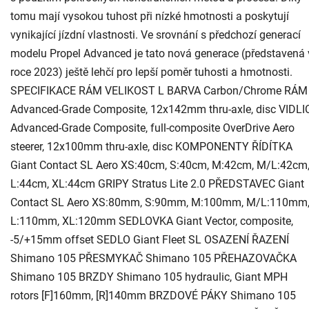
tomu mají vysokou tuhost při nízké hmotnosti a poskytují
vynikající jízdní vlastnosti. Ve srovnání s předchozí generací
modelu Propel Advanced je tato nová generace (představená 
roce 2023) ještě lehčí pro lepší poměr tuhosti a hmotnosti.
SPECIFIKACE RÁM VELIKOST L BARVA Carbon/Chrome RÁM
Advanced-Grade Composite, 12x142mm thru-axle, disc VIDLI
Advanced-Grade Composite, full-composite OverDrive Aero
steerer, 12x100mm thru-axle, disc KOMPONENTY ŘÍDÍTKA
Giant Contact SL Aero XS:40cm, S:40cm, M:42cm, M/L:42cm
L:44cm, XL:44cm GRIPY Stratus Lite 2.0 PŘEDSTAVEC Giant
Contact SL Aero XS:80mm, S:90mm, M:100mm, M/L:110mm
L:110mm, XL:120mm SEDLOVKA Giant Vector, composite,
-5/+15mm offset SEDLO Giant Fleet SL OSAZENÍ ŘAZENÍ
Shimano 105 PŘESMYKAČ Shimano 105 PŘEHAZOVAČKA
Shimano 105 BRZDY Shimano 105 hydraulic, Giant MPH
rotors [F]160mm, [R]140mm BRZDOVÉ PÁKY Shimano 105