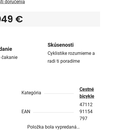
ti doručenia
049 €
tková cena:
Skúsenosti
danie
Cyklistike rozumieme a
é čakanie
radi ti poradíme
Cestné
Kategória
bicykle
47112
EAN
91154
797
Položka bola vypredaná…