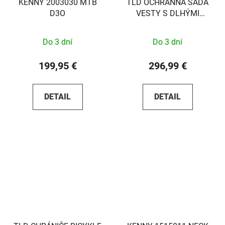
KENNY 2003030 MTB
TLD OCHRANNÁ SADA
D3O
VESTY S DLHÝMI
RUKÁVMI STAGE
GHOST D3O S
Do 3 dní
Do 3 dní
199,95 €
296,99 €
DETAIL
DETAIL