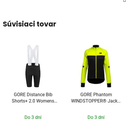
Súvisiaci tovar
GORE Distance Bib
GORE Phantom
Shorts+ 2.0 Womens
WINDSTOPPER® Jacket
black L
Womens black / neon
yellow L
Do 3 dní
Do 3 dní