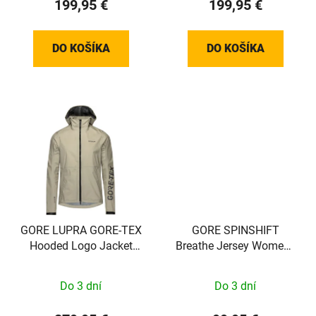
199,95 €
199,95 €
DO KOŠÍKA
DO KOŠÍKA
GORE LUPRA GORE-TEX
GORE SPINSHIFT
Hooded Logo Jacket
Breathe Jersey Womens
Mens tech beige / black
tech beige XS
M
Do 3 dní
Do 3 dní