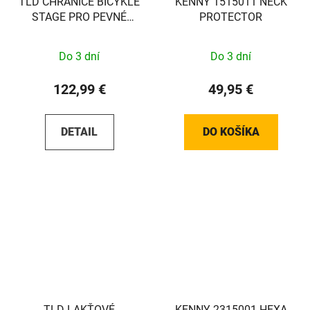
TLD CHRÁNIČE BICYKLE
KENNY 1515011 NECK
STAGE PRO PEVNÉ
PROTECTOR
ČIERNE Sada
Do 3 dní
Do 3 dní
122,99 €
49,95 €
DETAIL
DO KOŠÍKA
TLD LAKŤOVÉ
KENNY 2315001 HEXA