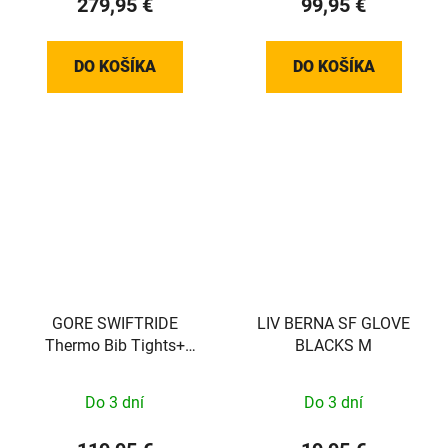
279,95 €
99,95 €
DO KOŠÍKA
DO KOŠÍKA
GORE SWIFTRIDE
LIV BERNA SF GLOVE
Thermo Bib Tights+
BLACKS M
Mens black/neon yellow
XXL
Do 3 dní
Do 3 dní