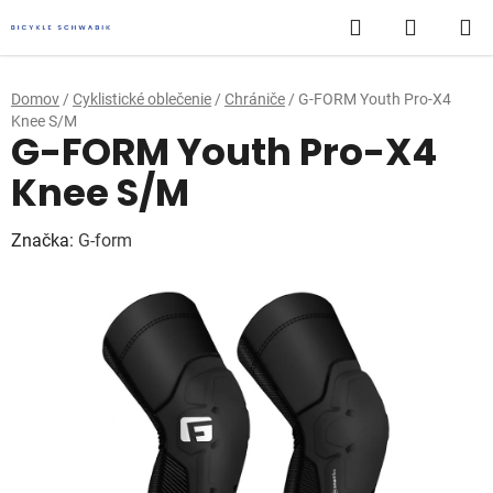
Prejsť
Hľadať
NÁKUP
na
obsah
KOŠÍK
Domov
/
Cyklistické oblečenie
/
Chrániče
/
G-FORM Youth Pro-X4
Knee S/M
G-FORM Youth Pro-X4
Knee S/M
Značka:
G-form