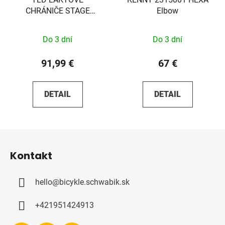
CHRÁNIČE STAGE
Elbow
BLACK MATNÉ
Do 3 dní
Do 3 dní
91,99 €
67 €
DETAIL
DETAIL
Z
á
Kontakt
p
ä
hello
@
bicykle.schwabik.sk
t
i
+421951424913
e