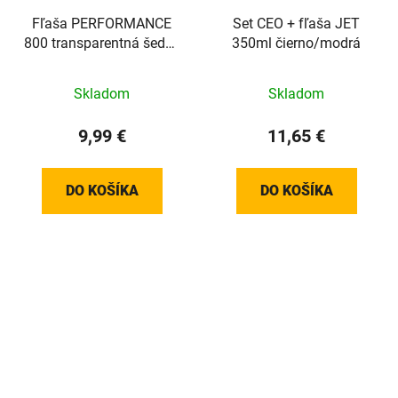
Fľaša PERFORMANCE
Set CEO + fľaša JET
800 transparentná šedá/
350ml čierno/modrá
červená 800ml
Skladom
Skladom
9,99 €
11,65 €
DO KOŠÍKA
DO KOŠÍKA