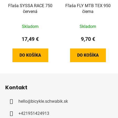
Fľaša SYSSA RACE 750
Fľaša FLY MTB TEX 950
červená
čierna
Skladom
Skladom
17,49 €
9,70 €
DO KOŠÍKA
DO KOŠÍKA
Z
á
Kontakt
p
ä
hello
@
bicykle.schwabik.sk
t
i
+421951424913
e