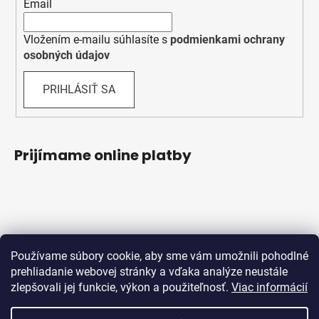
Email
Vložením e-mailu súhlasíte s
podmienkami ochrany
osobných údajov
PRIHLÁSIŤ SA
Prijímame online platby
Používame súbory cookie, aby sme vám umožnili pohodlné
prehliadanie webovej stránky a vďaka analýze neustále
zlepšovali jej funkcie, výkon a použiteľnosť.
Viac informácií
Obchodné podmienky
Ochrana osobných údajov
Reklamačný protokol
Odstúpenie od zmluvy