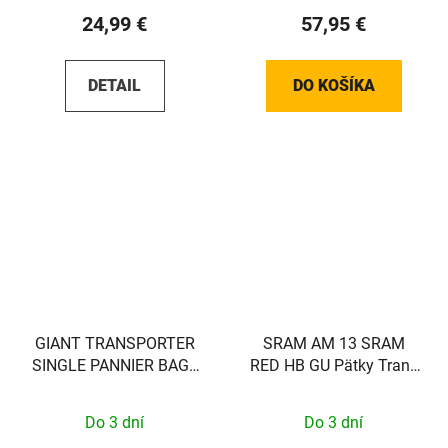
24,99 €
57,95 €
DETAIL
DO KOŠÍKA
GIANT TRANSPORTER
SRAM AM 13 SRAM
SINGLE PANNIER BAG -
RED HB GU Pätky Trans
BACK - EXCL VEREISTE
Pad Stojan
MOUNT!! - 440000037
Do 3 dní
Do 3 dní