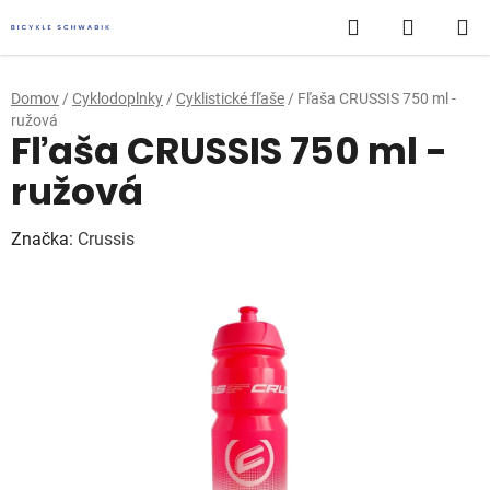
Prejsť
Hľadať
NÁKUP
na
obsah
KOŠÍK
Domov
/
Cyklodoplnky
/
Cyklistické fľaše
/
Fľaša CRUSSIS 750 ml -
ružová
Fľaša CRUSSIS 750 ml -
ružová
Značka:
Crussis