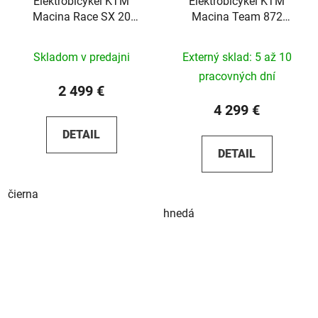
Elektrobicykel KTM
Elektrobicykel KTM
Macina Race SX 20
Macina Team 872
2025
Glorious 2025
Skladom v predajni
Externý sklad: 5 až 10
pracovných dní
2 499 €
4 299 €
DETAIL
DETAIL
čierna
hnedá