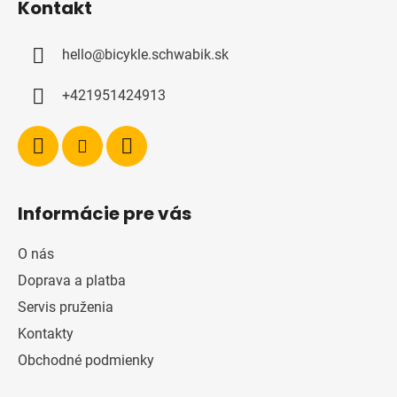
Kontakt
p
ä
hello
@
bicykle.schwabik.sk
t
i
+421951424913
e
Informácie pre vás
O nás
Doprava a platba
Servis pruženia
Kontakty
Obchodné podmienky