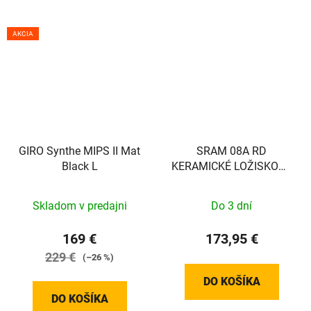
AKCIA
GIRO Synthe MIPS II Mat
SRAM 08A RD
Black L
KERAMICKÉ LOŽISKOVÉ
KLADKY MTN
Skladom v predajni
Do 3 dní
169 €
173,95 €
229 €
(–26 %)
DO KOŠÍKA
DO KOŠÍKA