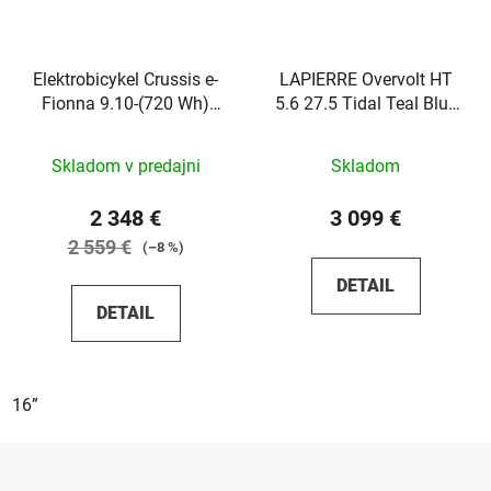
Elektrobicykel Crussis e-
LAPIERRE Overvolt HT
Fionna 9.10-(720 Wh)
5.6 27.5 Tidal Teal Blue
2025
Glossy 2026
Skladom v predajni
Skladom
2 348 €
3 099 €
2 559 €
(–8 %)
DETAIL
DETAIL
16”
Z
á