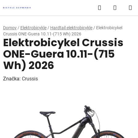
Prejsť
Hľadať
NÁKUP
na
obsah
KOŠÍK
Domov
/
Elektrobicykle
/
Hardtail elektrobicykle
/
Elektrobicykel
Crussis ONE-Guera 10.11-(715 Wh) 2026
Elektrobicykel Crussis
ONE-Guera 10.11-(715
Wh) 2026
Značka:
Crussis