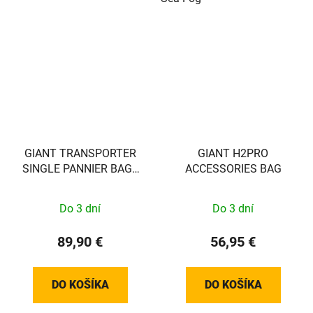
GIANT TRANSPORTER
GIANT H2PRO
SINGLE PANNIER BAG -
ACCESSORIES BAG
BROWN/BLACK - EXCL
VEREISTE MOUNT!! -
Do 3 dní
Do 3 dní
440000037
89,90 €
56,95 €
DO KOŠÍKA
DO KOŠÍKA