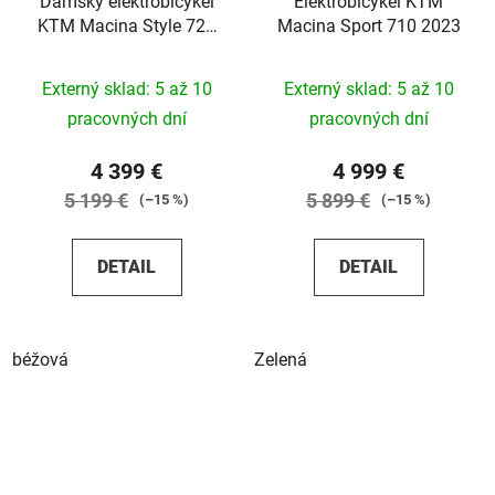
Dámsky elektrobicykel
Elektrobicykel KTM
KTM Macina Style 720
Macina Sport 710 2023
ABS 2023
Externý sklad: 5 až 10
Externý sklad: 5 až 10
pracovných dní
pracovných dní
4 399 €
4 999 €
5 199 €
5 899 €
(–15 %)
(–15 %)
DETAIL
DETAIL
béžová
Zelená