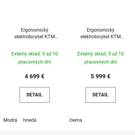
Ergonomický
Ergonomický
elektrobicykel KTM
elektrobicykel KTM
Macina Sport SX Elite
Macina Every 820 Belt
Di2 2026
2026
Externý sklad: 5 až 10
Externý sklad: 5 až 10
pracovných dní
pracovných dní
4 699 €
5 999 €
DETAIL
DETAIL
Modrá
hnedá
čierna
Z