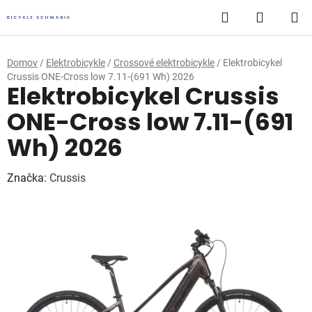
Prejsť
Hľadať
NÁKUP
na
obsah
KOŠÍK
Domov
/
Elektrobicykle
/
Crossové elektrobicykle
/
Elektrobicykel
Crussis ONE-Cross low 7.11-(691 Wh) 2026
Elektrobicykel Crussis
ONE-Cross low 7.11-(691
Wh) 2026
Značka:
Crussis