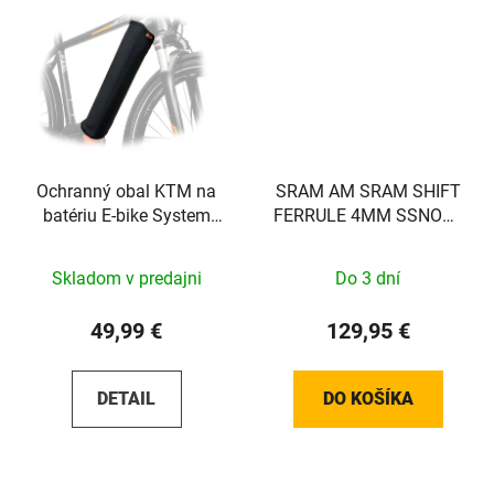
Ochranný obal KTM na
SRAM AM SRAM SHIFT
batériu E-bike System
FERRULE 4MM SSNOSE
Bosch Powertube 500W
BLK 100
Skladom v predajni
Do 3 dní
49,99 €
129,95 €
DETAIL
DO KOŠÍKA