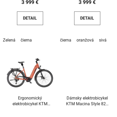
3 999 €
3 999 €
DETAIL
DETAIL
Zelená
čierna
čierna
oranžová
sivá
Ergonomický
Dámsky elektrobicykel
elektrobicykel KTM
KTM Macina Style 820
Macina Style 830 2026
Xl 2026