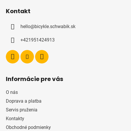
á
Kontakt
p
ä
hello
@
bicykle.schwabik.sk
t
i
+421951424913
e
Informácie pre vás
O nás
Doprava a platba
Servis pruženia
Kontakty
Obchodné podmienky