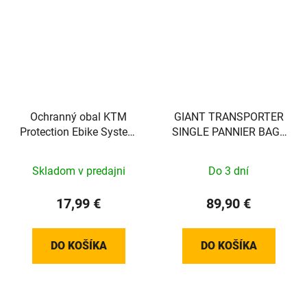
Ochranný obal KTM
GIANT TRANSPORTER
Protection Ebike System
SINGLE PANNIER BAG -
Bosch Control Unit Bar
BROWN/BLACK - EXCL
VEREISTE MOUNT!! -
Skladom v predajni
Do 3 dní
440000037
17,99 €
89,90 €
DO KOŠÍKA
DO KOŠÍKA