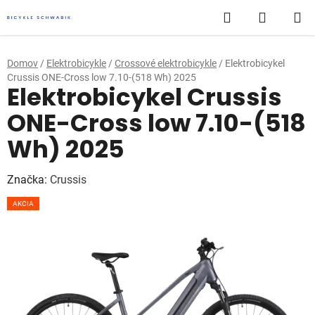
Prejsť
Hľadať
NÁKUP
na
obsah
KOŠÍK
Domov
/
Elektrobicykle
/
Crossové elektrobicykle
/
Elektrobicykel
Crussis ONE-Cross low 7.10-(518 Wh) 2025
Elektrobicykel Crussis
ONE-Cross low 7.10-(518
Wh) 2025
Značka:
Crussis
AKCIA