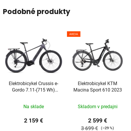
Podobné produkty
AKCIA
Elektrobicykel Crussis e-
Elektrobicykel KTM
Gordo 7.11-(715 Wh)
Macina Sport 610 2023
2026
Na sklade
Skladom v predajni
2 159 €
2 599 €
3 699 €
(–29 %)