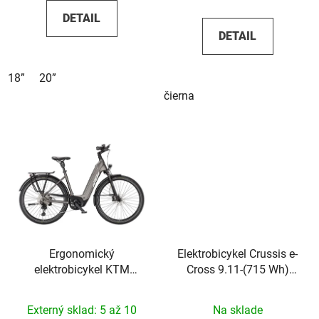
DETAIL
DETAIL
18”
20”
čierna
Ergonomický
Elektrobicykel Crussis e-
elektrobicykel KTM
Cross 9.11-(715 Wh)
Macina Style 820 Xl
2026
2026
Externý sklad: 5 až 10
Na sklade