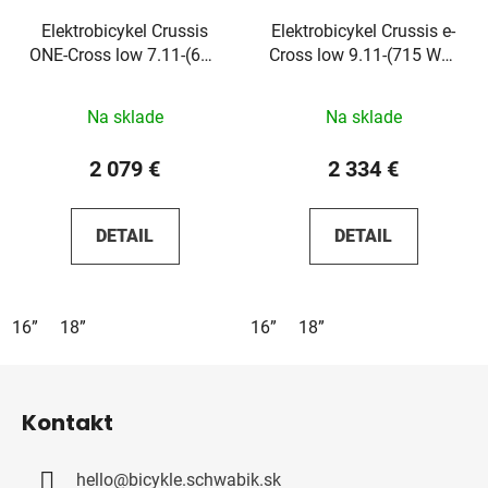
Elektrobicykel Crussis
Elektrobicykel Crussis e-
ONE-Cross low 7.11-(691
Cross low 9.11-(715 Wh)
Wh) 2026
2026
Na sklade
Na sklade
2 079 €
2 334 €
DETAIL
DETAIL
16”
18”
16”
18”
Z
á
Kontakt
p
ä
hello
@
bicykle.schwabik.sk