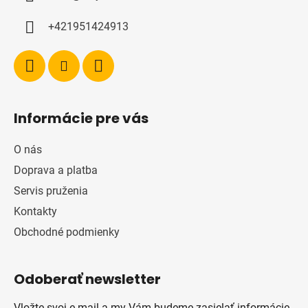
t
i
+421951424913
e
Informácie pre vás
O nás
Doprava a platba
Servis pruženia
Kontakty
Obchodné podmienky
Odoberať newsletter
Vložte svoj e-mail a my Vám budeme zasielať informácie