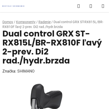
Prejsť
Hľadať
NÁKUP
na
obsah
KOŠÍK
Domov
/
Komponenty
/
Radenie
/
Dual control GRX ST-RX815L/BR-
RX810F ľavý 2-prev. Di2 rad./hydr.brzda
Dual control GRX ST-
RX815L/BR-RX810F ľavý
2-prev. Di2
rad./hydr.brzda
Značka:
SHIMANO