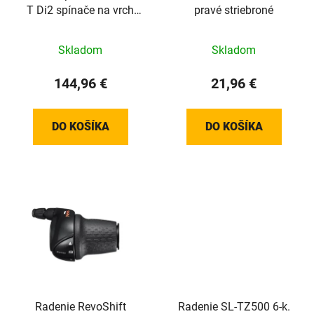
T Di2 spínače na vrch
pravé striebroné
riaditok (31,8mm)
Skladom
Skladom
144,96 €
21,96 €
DO KOŠÍKA
DO KOŠÍKA
Radenie RevoShift
Radenie SL-TZ500 6-k.