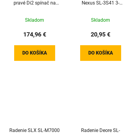
pravé Di2 spínač na
Nexus SL-3S41 3-
objímku
r.+kabeláž
Skladom
Skladom
174,96 €
20,95 €
DO KOŠÍKA
DO KOŠÍKA
Radenie SLX SL-M7000
Radenie Deore SL-