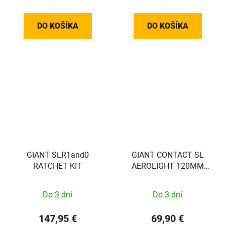
DO KOŠÍKA
DO KOŠÍKA
GIANT SLR1and0
GIANT CONTACT SL
RATCHET KIT
AEROLIGHT 120MM
10D (24+ Pro
TCR/DEFY)
Do 3 dní
Do 3 dní
147,95 €
69,90 €