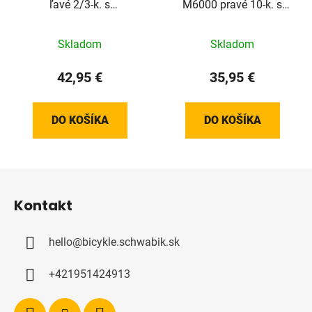
ľavé 2/3-k. s
M6000 pravé 10-k. s
ukazovateľom
ukazovateľom
Skladom
Skladom
42,95 €
35,95 €
DO KOŠÍKA
DO KOŠÍKA
Z
á
Kontakt
p
ä
hello
@
bicykle.schwabik.sk
t
i
+421951424913
e