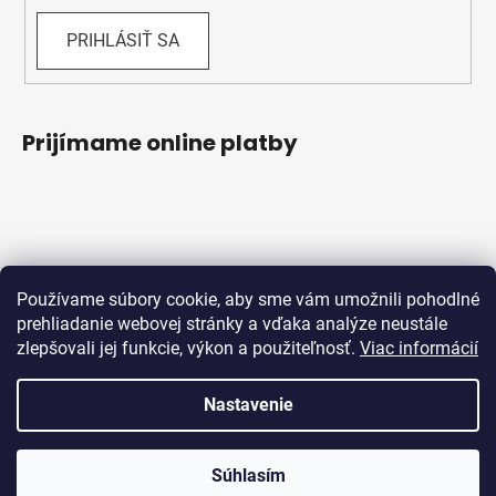
PRIHLÁSIŤ SA
Prijímame online platby
Používame súbory cookie, aby sme vám umožnili pohodlné
prehliadanie webovej stránky a vďaka analýze neustále
Obchodné podmienky
Ochrana osobných údajov
zlepšovali jej funkcie, výkon a použiteľnosť.
Viac informácií
Reklamačný protokol
Odstúpenie od zmluvy
Nastavenie
Vytvoril Shoptet
Súhlasím
Copyright 2026
Bicykle Schwabik
. Všetky práva