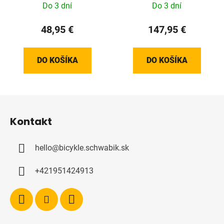
Do 3 dní
Do 3 dní
48,95 €
147,95 €
DO KOŠÍKA
DO KOŠÍKA
Z
á
Kontakt
p
ä
hello
@
bicykle.schwabik.sk
t
i
+421951424913
e