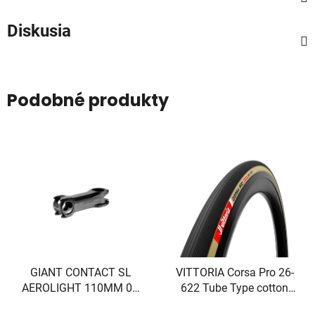
Diskusia
Podobné produkty
GIANT CONTACT SL
VITTORIA Corsa Pro 26-
AEROLIGHT 110MM 0D
622 Tube Type cotton
(24+ Pro TCR/DEFY)
tan-blk-blk G2.0