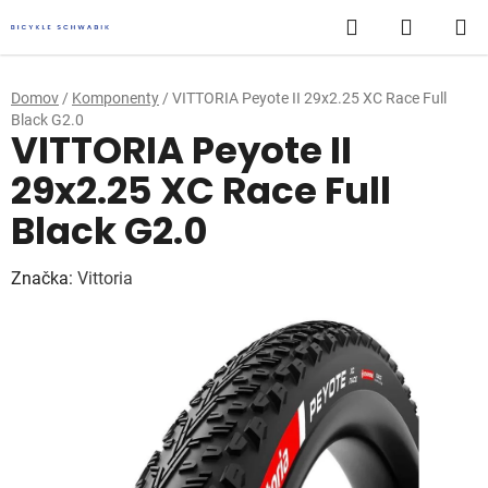
Prejsť
Hľadať
NÁKUP
na
obsah
KOŠÍK
Domov
/
Komponenty
/
VITTORIA Peyote II 29x2.25 XC Race Full
Black G2.0
VITTORIA Peyote II
29x2.25 XC Race Full
Black G2.0
Značka:
Vittoria