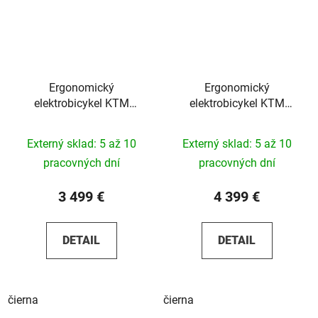
Ergonomický
Ergonomický
elektrobicykel KTM
elektrobicykel KTM
Macina Sport SX 20
Macina Tour CX 820
2026
2025
Externý sklad: 5 až 10
Externý sklad: 5 až 10
pracovných dní
pracovných dní
3 499 €
4 399 €
DETAIL
DETAIL
čierna
čierna