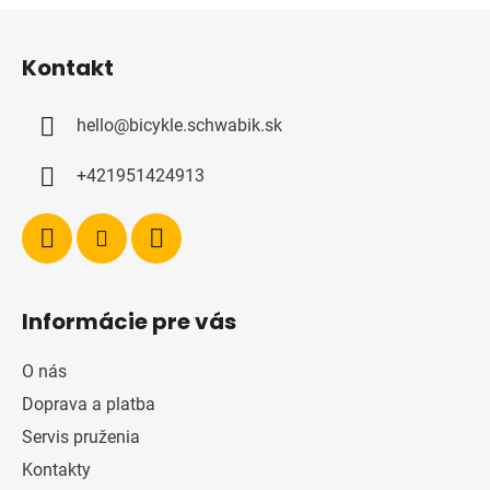
Z
á
Kontakt
p
ä
hello
@
bicykle.schwabik.sk
t
i
+421951424913
e
Informácie pre vás
O nás
Doprava a platba
Servis pruženia
Kontakty