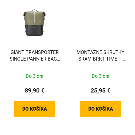
GIANT TRANSPORTER
MONTÁŽNE SKRUTKY
SINGLE PANNIER BAG -
SRAM BRKT TIME TI
BROWN/BLACK - EXCL
T25 32MM (PLOCHÉ)
VEREISTE MOUNT!! -
Do 3 dní
Do 3 dní
440000037
89,90 €
25,95 €
DO KOŠÍKA
DO KOŠÍKA