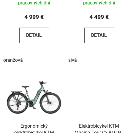
pracovných dní
pracovných dní
4 999 €
4 499 €
DETAIL
DETAIL
oranžová
sivá
Ergonomický
Elektrobicykel KTM
elektrobicykel KTM
Macina Tour Cx 810 Gx