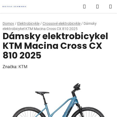
Prejsť
Hľadať
NÁKUP
na
obsah
KOŠÍK
Domov
/
Elektrobicykle
/
Crossové elektrobicykle
/
Dámsky
elektrobicykel KTM Macina Cross CX 810 2025
Dámsky elektrobicykel
KTM Macina Cross CX
810 2025
Značka:
KTM