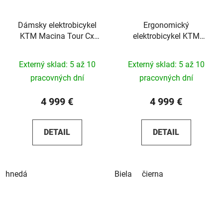
Dámsky elektrobicykel
Ergonomický
KTM Macina Tour Cx
elektrobicykel KTM
810 Gx Axs 2026
Macina Every 830 Di2
2026
Externý sklad: 5 až 10
Externý sklad: 5 až 10
pracovných dní
pracovných dní
4 999 €
4 999 €
DETAIL
DETAIL
hnedá
Biela
čierna