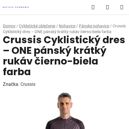
Prejsť
Hľadať
NÁKUP
na
obsah
KOŠÍK
Domov
/
Cyklistické oblečenie
/
Nohavice
/
Pánske nohavice
/
Crussis
Cyklistický dres – ONE pánský krátký rukáv čierno-biela farba
Crussis Cyklistický dres
– ONE pánský krátký
rukáv čierno-biela
farba
Značka:
Crussis