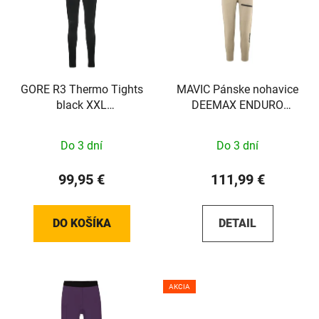
GORE R3 Thermo Tights
MAVIC Pánske nohavice
black XXL
DEEMAX ENDURO
100531990007
WHITE PEPPI´S Sada
Do 3 dní
Do 3 dní
99,95 €
111,99 €
DO KOŠÍKA
DETAIL
AKCIA