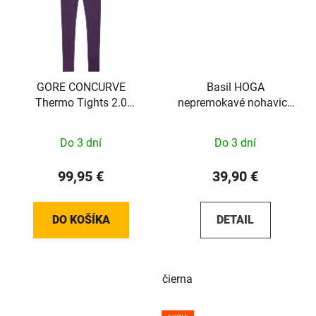
GORE CONCURVE
Basil HOGA
Thermo Tights 2.0
nepremokavé nohavice
Womens purple indigo S
na bicykel unisex
Do 3 dní
Do 3 dní
99,95 €
39,90 €
DO KOŠÍKA
DETAIL
čierna