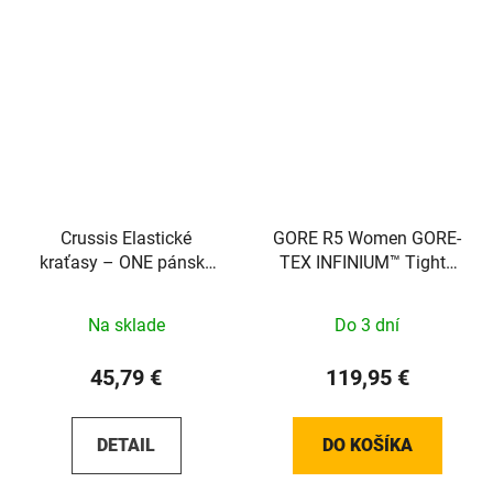
Crussis Elastické
GORE R5 Women GORE-
kraťasy – ONE pánské
TEX INFINIUM™ Tights
čierno-biela farba
black 38 100660990004
Na sklade
Do 3 dní
45,79 €
119,95 €
DETAIL
DO KOŠÍKA