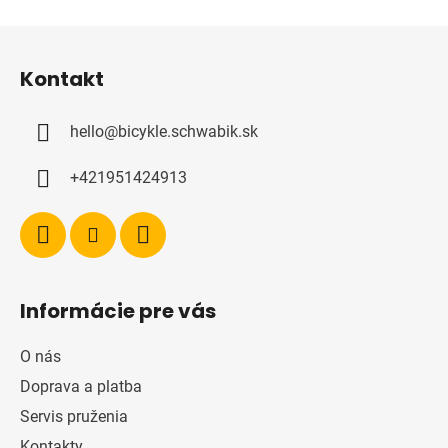
Z
á
Kontakt
p
ä
hello
@
bicykle.schwabik.sk
t
i
+421951424913
e
Informácie pre vás
O nás
Doprava a platba
Servis pruženia
Kontakty