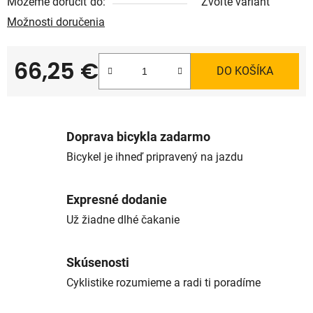
Môžeme doručiť do:
Zvoľte variant
Možnosti doručenia
66,25 €
DO KOŠÍKA
Jednotková cena:
Doprava bicykla zadarmo
Bicykel je ihneď pripravený na jazdu
Expresné dodanie
Už žiadne dlhé čakanie
Skúsenosti
Cyklistike rozumieme a radi ti poradíme