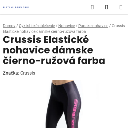
Prejsť
Hľadať
NÁKUP
na
obsah
KOŠÍK
Domov
/
Cyklistické oblečenie
/
Nohavice
/
Pánske nohavice
/
Crussis
Elastické nohavice dámske čierno-ružová farba
Crussis Elastické
nohavice dámske
čierno-ružová farba
Značka:
Crussis