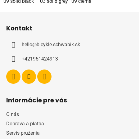
09 solid black
03 solid grey
09 čierna
88 solid kaki
Z
á
Kontakt
p
ä
hello
@
bicykle.schwabik.sk
t
i
+421951424913
e
Informácie pre vás
O nás
Doprava a platba
Servis pruženia