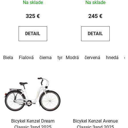
Na sklade
Na sklade
325 €
245 €
DETAIL
DETAIL
Biela
Fialová
čierna
tyrkysová
Modrá
béžová
červená
pistáciová
hnedá
č
Bicykel Kenzel Dream
Bicykel Kenzel Avenue
Classic 3spd 2025
Classic 3spd 2025