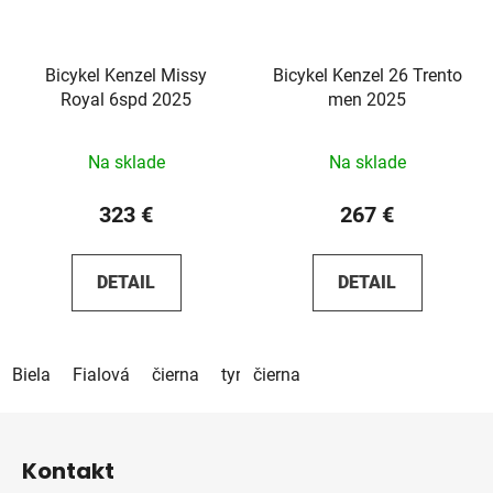
Bicykel Kenzel Missy
Bicykel Kenzel 26 Trento
Royal 6spd 2025
men 2025
Na sklade
Na sklade
323 €
267 €
DETAIL
DETAIL
Biela
Fialová
čierna
tyrkysová
čierna
béžová
pistáciová
Z
á
Kontakt
p