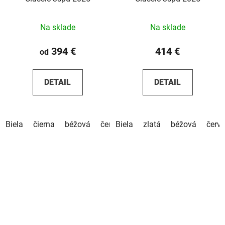
Na sklade
Na sklade
394 €
414 €
od
DETAIL
DETAIL
Biela
čierna
béžová
červená
Biela
hnedá
zlatá
béžová
červ