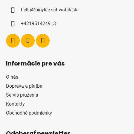
ä
hello
@
bicykle.schwabik.sk
t
i
+421951424913
e
Informácie pre vás
O nás
Doprava a platba
Servis pruženia
Kontakty
Obchodné podmienky
Odoberať newsletter