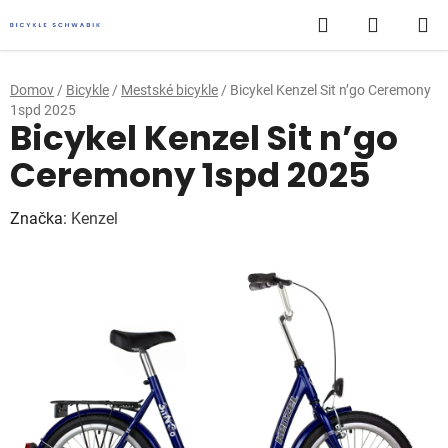
Prejsť
Hľadať
NÁKUP
na
obsah
KOŠÍK
Domov
/
Bicykle
/
Mestské bicykle
/
Bicykel Kenzel Sit n’go Ceremony
1spd 2025
Bicykel Kenzel Sit n’go
Ceremony 1spd 2025
Značka:
Kenzel