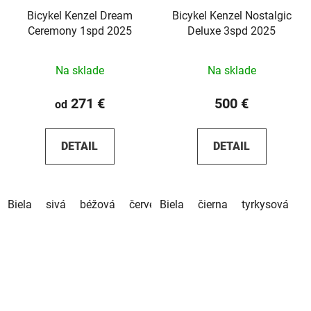
Bicykel Kenzel Dream
Bicykel Kenzel Nostalgic
Ceremony 1spd 2025
Deluxe 3spd 2025
Na sklade
Na sklade
271 €
500 €
od
DETAIL
DETAIL
Biela
sivá
béžová
červená
Biela
hnedá
čierna
tyrkysová
p