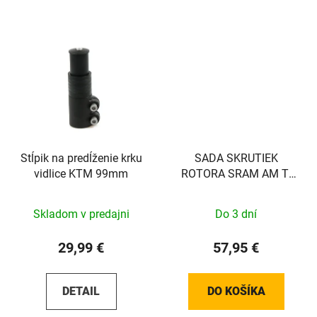
Stĺpik na predĺženie krku
SADA SKRUTIEK
vidlice KTM 99mm
ROTORA SRAM AM TI
TIME 25 SIL QTY 12
Skladom v predajni
Do 3 dní
29,99 €
57,95 €
DETAIL
DO KOŠÍKA