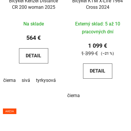
Bicykel Kenzel Distance
Bicykel KTM X-Life 1964
CR 200 woman 2025
Cross 2024
Na sklade
Externý sklad: 5 až 10
pracovných dní
564 €
1 099 €
1 399 €
(–21 %)
DETAIL
DETAIL
čierna
sivá
tyrkysová
čierna
AKCIA