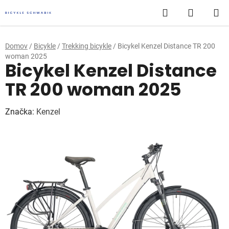
Prejsť
Hľadať
NÁKUP
na
obsah
KOŠÍK
Domov
/
Bicykle
/
Trekking bicykle
/
Bicykel Kenzel Distance TR 200
woman 2025
Bicykel Kenzel Distance
TR 200 woman 2025
Značka:
Kenzel