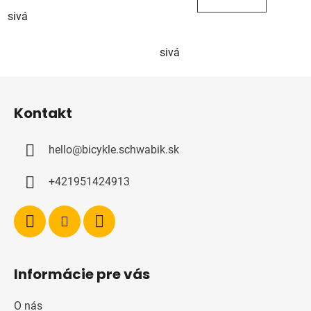
sivá
sivá
Z
á
Kontakt
p
ä
hello
@
bicykle.schwabik.sk
t
i
+421951424913
e
Informácie pre vás
O nás