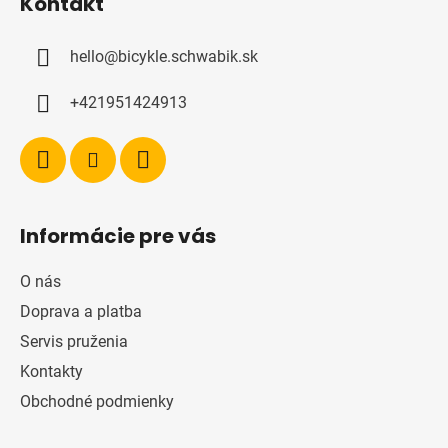
Kontakt
p
ä
hello
@
bicykle.schwabik.sk
t
i
+421951424913
e
Informácie pre vás
O nás
Doprava a platba
Servis pruženia
Kontakty
Obchodné podmienky