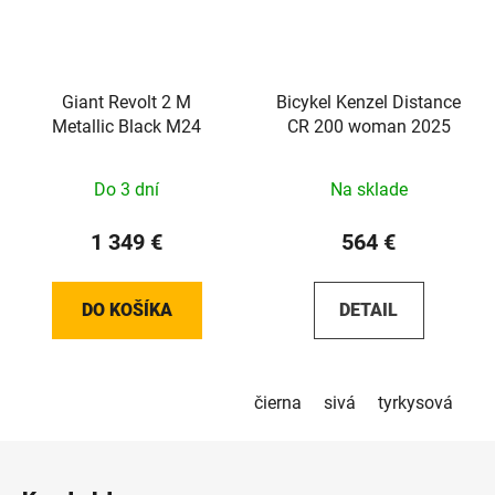
Giant Revolt 2 M
Bicykel Kenzel Distance
Metallic Black M24
CR 200 woman 2025
Do 3 dní
Na sklade
1 349 €
564 €
DO KOŠÍKA
DETAIL
čierna
sivá
tyrkysová
Z
á