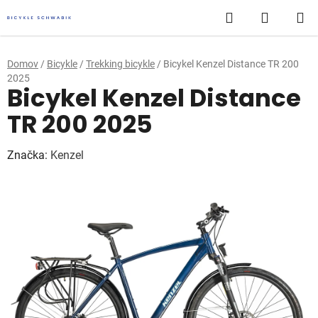
Prejsť
Hľadať
NÁKUP
na
obsah
KOŠÍK
Domov
/
Bicykle
/
Trekking bicykle
/
Bicykel Kenzel Distance TR 200
2025
Bicykel Kenzel Distance
TR 200 2025
Značka:
Kenzel