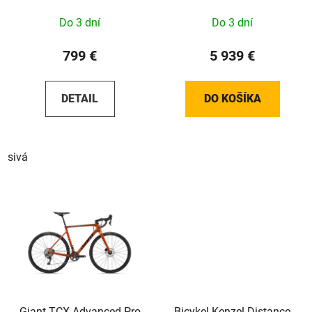
Do 3 dní
Do 3 dní
799 €
5 939 €
DETAIL
DO KOŠÍKA
sivá
Giant TCX Advanced Pro
Bicykel Kenzel Distance