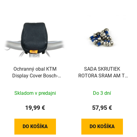
Ochranný obal KTM
SADA SKRUTIEK
Display Cover Bosch-
ROTORA SRAM AM TI
Display S
TIME 25 SIL QTY 12
Skladom v predajni
Do 3 dní
19,99 €
57,95 €
DO KOŠÍKA
DO KOŠÍKA